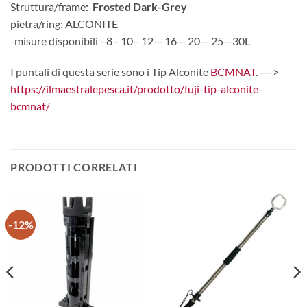
Struttura/frame:
Frosted Dark-Grey
pietra/ring: ALCONITE
-misure disponibili –8– 10– 12— 16— 20— 25—30L
I puntali di questa serie sono i Tip Alconite
BCMNAT
. —->
https://ilmaestralepesca.it/prodotto/fuji-tip-alconite-
bcmnat/
PRODOTTI CORRELATI
-12%