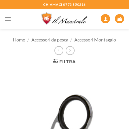
Salta
CHIAMACI 0773 850216
ai
contenuti
Home
/
Accessori da pesca
/
Accessori Montaggio
FILTRA