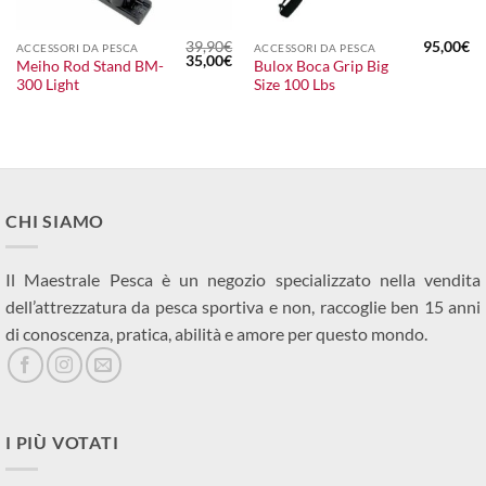
39,90
€
95,00
€
ACCESSORI DA PESCA
ACCESSORI DA PESCA
Il
Il
35,00
€
Meiho Rod Stand BM-
Bulox Boca Grip Big
prezzo
prezzo
300 Light
Size 100 Lbs
originale
attuale
era:
è:
39,90€.
35,00€.
CHI SIAMO
Il Maestrale Pesca è un negozio specializzato nella vendita
dell’attrezzatura da pesca sportiva e non, raccoglie ben 15 anni
di conoscenza, pratica, abilità e amore per questo mondo.
I PIÙ VOTATI