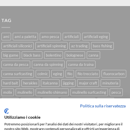
TAG
ami
ami a paletta
amo pesca
artificiali
artificiali eging
artificiali siliconici
artificiali spinning
az trading
bass fishing
big game
black bass
bolentino
bolognese
canna
canna da pesca
canna da spinning
canna da traina
canna surfcasting
colmic
eging
filo
filo trecciato
fluorocarbon
hard bait
herakles
italcanna
jigging
major craft
minuteria
molix
mulinello
mulinello shimano
mulinello surfcasting
pesca
shimano
slow pitch
softbait
softbait yamamoto
spinning
Politica sulla riservatezza
spinning inshore
surfcasting
traina
trecciato
trolling
tubertini
Utilizziamo i cookie
Potremmo posizionarli per l'analisi dei dati dei nostri visitatori, per migliorare il
nostro sito Web, mostrare contenuti personalizzati e offrirti un'esperienza di