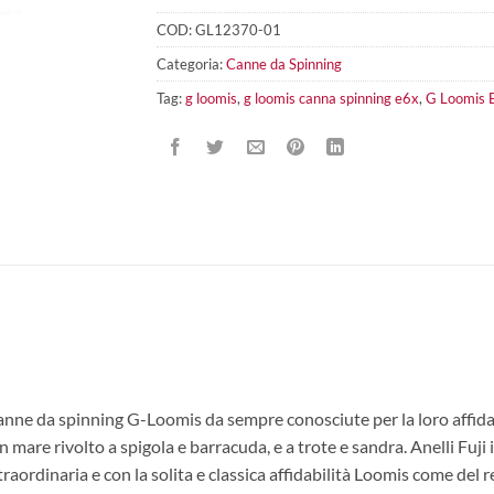
COD:
GL12370-01
Categoria:
Canne da Spinning
Tag:
g loomis
,
g loomis canna spinning e6x
,
G Loomis 
nne da spinning G-Loomis da sempre conosciute per la loro affidabili
mare rivolto a spigola e barracuda, e a trote e sandra. Anelli Fuji i
aordinaria e con la solita e classica affidabilità Loomis come del r