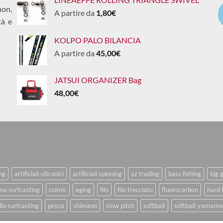
non,
A partire da
1,80
€
tà e
KOLPO PALO BILANCIA
A partire da
45,00
€
JATSUI ORGANIZER Bag
48,00
€
ing
artificiali siliconici
artificiali spinning
az trading
bass fishing
big 
na surfcasting
colmic
eging
filo
filo trecciato
fluorocarbon
hard 
lo surfcasting
pesca
shimano
slow pitch
softbait
softbait yamamo