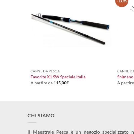
-10%
+
+
245,00
€
CANNE DA PESCA
CANNE DA
Il
Il
165,00
€
Favorite X1 SW Speciale Italia
Shimano 
prezzo
prezzo
A partire da
115,00
€
A partir
originale
attuale
era:
è:
245,00€.
165,00€.
CHI SIAMO
Il Maestrale Pesca è un negozio specializzato n