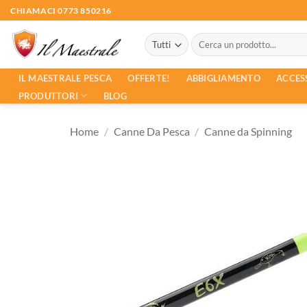
Salta
CHIAMACI 0773 850216
ai
Cerca:
contenuti
ACCES
IL MAESTRALE PESCA
OFFERTE!
ABBIGLIAMENTO
PRODUTTORI
BLOG
Home
/
Canne Da Pesca
/
Canne da Spinning