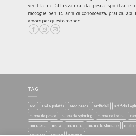
vendita dell’attrezzatura da pesca sportiva e 
raccoglie ben 15 anni di conoscenza, pratica, abili
amore per questo mondo.
TAG
ami
ami a paletta
amo pesca
artificiali
artificiali eg
canna da pesca
canna da spinning
canna da traina
can
minuteria
molix
mulinello
mulinello shimano
mulinel
trecciato
trolling
tubertini