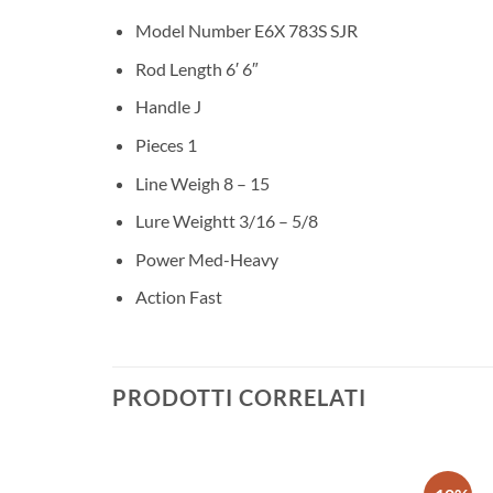
Model Number E6X 783S SJR
Rod Length 6′ 6″
Handle J
Pieces 1
Line Weigh 8 – 15
Lure Weightt 3/16 – 5/8
Power Med-Heavy
Action Fast
PRODOTTI CORRELATI