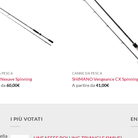
+
 PESCA
CANNE DA PESCA
Nexave Spinning
SHIMANO Vengeance CX Spinnin
e da
60,00
€
A partire da
41,00
€
I PIÙ VOTATI
EN
ella
LINEAEFFE ROLLING TRIANGLE SWIVEL