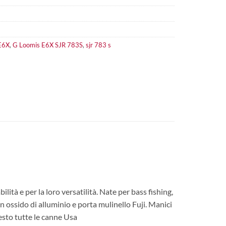
E6X
,
G Loomis E6X SJR 783S
,
sjr 783 s
tà e per la loro versatilità. Nate per bass fishing,
n ossido di alluminio e porta mulinello Fuji. Manici
esto tutte le canne Usa