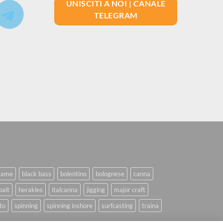
UNISCITI A NOI | CANALE
TELEGRAM
game
black bass
bolentino
bolognese
canna
bait
herakles
italcanna
jigging
major craft
to
spinning
spinning inshore
surfcasting
traina