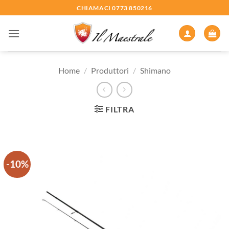
Salta
CHIAMACI 0773 850216
ai
contenuti
Home
/
Produttori
/
Shimano
FILTRA
-10%