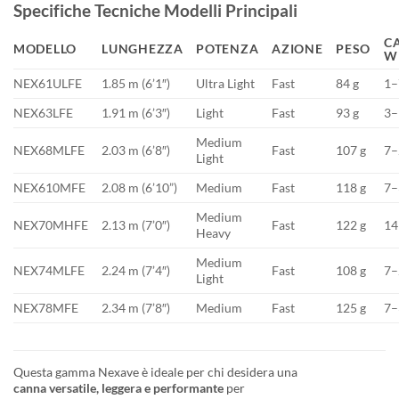
Specifiche Tecniche Modelli Principali
C
MODELLO
LUNGHEZZA
POTENZA
AZIONE
PESO
W
NEX61ULFE
1.85 m (6’1″)
Ultra Light
Fast
84 g
1–
NEX63LFE
1.91 m (6’3″)
Light
Fast
93 g
3–
Medium
NEX68MLFE
2.03 m (6’8″)
Fast
107 g
7–
Light
NEX610MFE
2.08 m (6’10”)
Medium
Fast
118 g
7–
Medium
NEX70MHFE
2.13 m (7’0″)
Fast
122 g
14
Heavy
Medium
NEX74MLFE
2.24 m (7’4″)
Fast
108 g
7–
Light
NEX78MFE
2.34 m (7’8″)
Medium
Fast
125 g
7–
Questa gamma Nexave è ideale per chi desidera una
canna versatile, leggera e performante
per