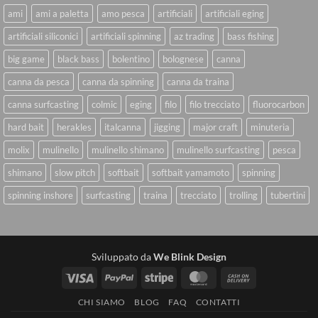
ami
ami a paletta
amo pesca
artificiali
artificiali eging
artificiali siliconici
artificiali spinning
az trading
bass fishing
big game
black bass
bolentino
bolognese
canna
canna da pesca
canna da spinning
canna da traina
canna surfcasting
colmic
eging
filo
filo trecciato
fluorocarbon
hard bait
herakles
italcanna
jigging
major craft
minuteria
molix
mulinello
mulinello shimano
mulinello surfcasting
pesca
shimano
slow pitch
softbait
softbait yamamoto
spinning
spinning inshore
surfcasting
traina
trecciato
trolling
tubertini
Sviluppato da
We Blink Design
Visa
PayPal
Stripe
MasterCard
Cash
On
CHI SIAMO
BLOG
FAQ
CONTATTI
Delivery