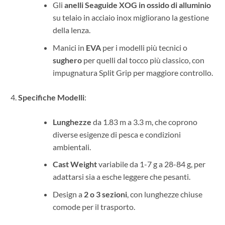
Gli
anelli Seaguide XOG in ossido di alluminio
su telaio in acciaio inox migliorano la gestione
della lenza.
Manici in
EVA
per i modelli più tecnici o
sughero
per quelli dal tocco più classico, con
impugnatura Split Grip per maggiore controllo.
Specifiche Modelli
:
Lunghezze
da 1.83 m a 3.3 m, che coprono
diverse esigenze di pesca e condizioni
ambientali.
Cast Weight
variabile da 1-7 g a 28-84 g, per
adattarsi sia a esche leggere che pesanti.
Design a
2 o 3 sezioni
, con lunghezze chiuse
comode per il trasporto.