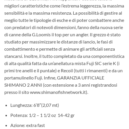
migliori caratteristiche come l’estrema leggerezza, la massima
sensibilità e la massima resistenza. La possibilità di gestire al
meglio tutte le tipologie di esche e di poter combattere anche
con predatori di notevoli dimensioni, fanno della nuova serie
di canne della G.Loomis il top per un angler. Il grezzo è stato
studiato per massimizzare le distanze di lancio, le fasi di
combattimento e permette di animare gli artificiali senza
stancarsi. Inoltre, il tutto completato da una componentistica
di alta qualità fatta da un’anellatura mista Fuji SIC serie K (i
primi tre anelli e il puntale) e Recoil (tutti i rimanenti) e da un
portamulinello Fuji. Infine, GARANZIA UFFICIALE
SHIMANO 2 ANNI (con estensione a 3 anni registrandosi
presso il sito www.shimanofishnetwork.it).
Lunghezza: 6’8″(2,07 mt)
Potenza: 1/2 – 1 1/2 oz 14-42 gr
Azione: extra fast