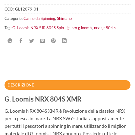
COD:
GL12079-01
Categorie:
Canne da Spinning
,
Shimano
Tag:
G. Loomis NRX SJR 804S Spin Jig
,
nrx g loomis
,
nrx sjr 804 s
DESCRIZIONE
G. Loomis NRX 804S XMR
G. Loomis NRX 804S XMR è l’evoluzione della classica NRX
per la pesca in mare. La NRX SW è studiata appositamente
per tutti i pescatori a spinning in mare, utilizzando il miglior
materiale di GLoomis, l’NRX appunto. Possiede tutte le