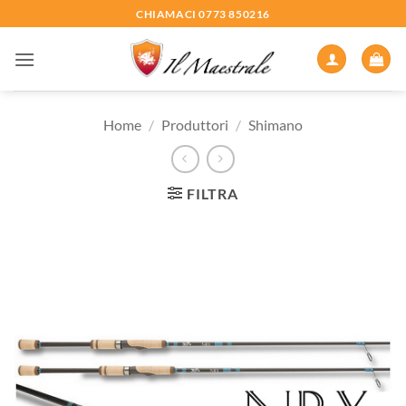
Salta
CHIAMACI 0773 850216
ai
contenuti
Home
/
Produttori
/
Shimano
FILTRA