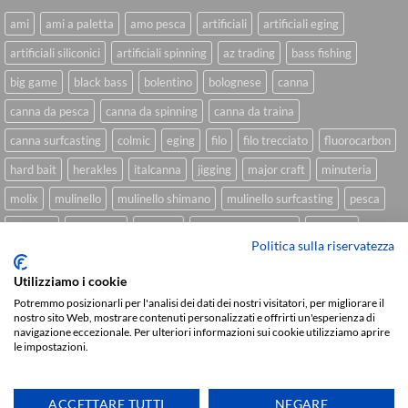
ami
ami a paletta
amo pesca
artificiali
artificiali eging
artificiali siliconici
artificiali spinning
az trading
bass fishing
big game
black bass
bolentino
bolognese
canna
canna da pesca
canna da spinning
canna da traina
canna surfcasting
colmic
eging
filo
filo trecciato
fluorocarbon
hard bait
herakles
italcanna
jigging
major craft
minuteria
molix
mulinello
mulinello shimano
mulinello surfcasting
pesca
shimano
slow pitch
softbait
softbait yamamoto
spinning
Politica sulla riservatezza
spinning inshore
surfcasting
traina
trecciato
trolling
tubertini
Utilizziamo i cookie
Potremmo posizionarli per l'analisi dei dati dei nostri visitatori, per migliorare il
nostro sito Web, mostrare contenuti personalizzati e offrirti un'esperienza di
navigazione eccezionale. Per ulteriori informazioni sui cookie utilizziamo aprire
Sviluppato da
We Blink Design
le impostazioni.
Visa
PayPal
Stripe
MasterCard
Cash
On
CHI SIAMO
BLOG
FAQ
CONTATTI
Delivery
ACCETTARE TUTTI
NEGARE