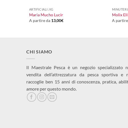
6,00
€
ARTIFICIALI JIG
MINUTERI
ap
Maria Mucho Lucir
Molix El
A partire da
13,00
€
A partir
CHI SIAMO
Il Maestrale Pesca è un negozio specializzato n
vendita dell’attrezzatura da pesca sportiva e 
raccoglie ben 15 anni di conoscenza, pratica, abili
amore per questo mondo.