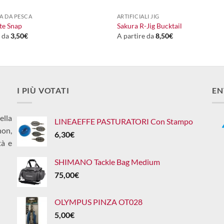
A DA PESCA
ARTIFICIALI JIG
ite Snap
Sakura R-Jig Bucktail
e da
3,50
€
A partire da
8,50
€
I PIÙ VOTATI
EN
ella
LINEAEFFE PASTURATORI Con Stampo
non,
6,30
€
tà e
SHIMANO Tackle Bag Medium
75,00
€
OLYMPUS PINZA OT028
5,00
€