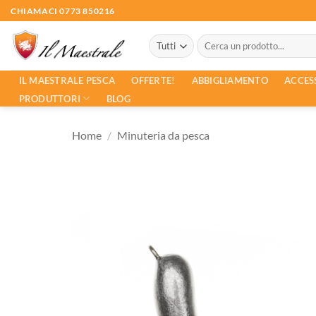
Salta
CHIAMACI 0773 850216
ai
Cerca:
contenuti
ACCES
IL MAESTRALE PESCA
OFFERTE!
ABBIGLIAMENTO
PRODUTTORI
BLOG
Home
/
Minuteria da pesca