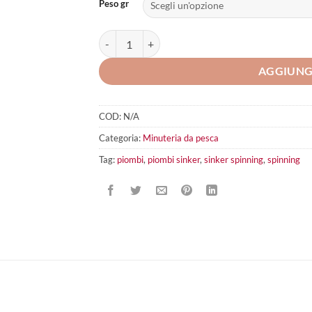
Peso gr
Game By Laboratorio Pend Sinker quantità
AGGIUNG
COD:
N/A
Categoria:
Minuteria da pesca
Tag:
piombi
,
piombi sinker
,
sinker spinning
,
spinning