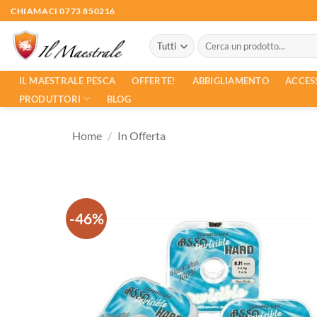
Salta
CHIAMACI 0773 850216
ai
Cerca:
contenuti
ACCES
IL MAESTRALE PESCA
OFFERTE!
ABBIGLIAMENTO
PRODUTTORI
BLOG
Home
/
In Offerta
-46%