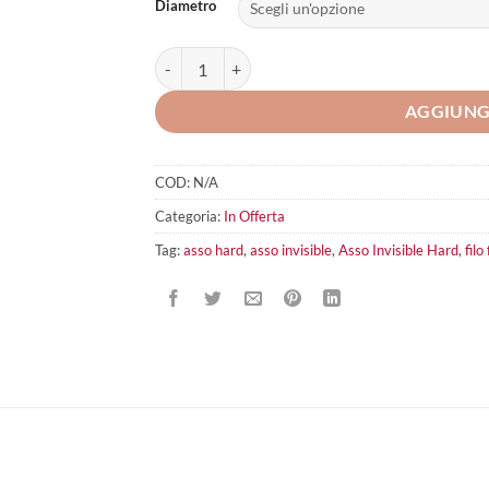
Diametro
Asso Invisible Hard quantità
AGGIUNG
COD:
N/A
Categoria:
In Offerta
Tag:
asso hard
,
asso invisible
,
Asso Invisible Hard
,
filo