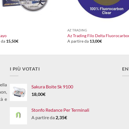
+
AZ TRADING
Zayo
Az Trading Filo Delta Fluorocarb
e da
15,50
€
A partire da
13,00
€
I PIÙ VOTATI
EN
ella
Sakura Boite Sk 9100
non,
18,00
€
tà e
Stonfo Redance Per Terminali
A partire da
2,35
€