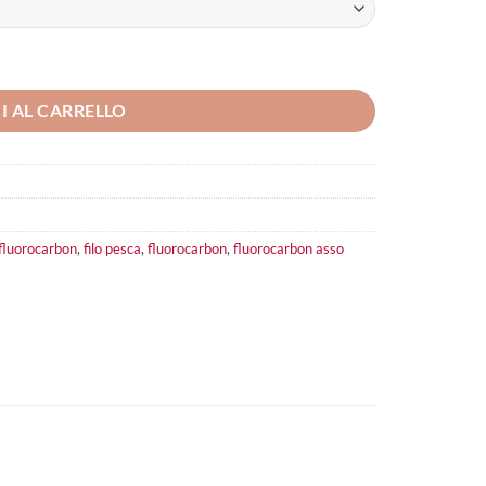
I AL CARRELLO
 fluorocarbon
,
filo pesca
,
fluorocarbon
,
fluorocarbon asso