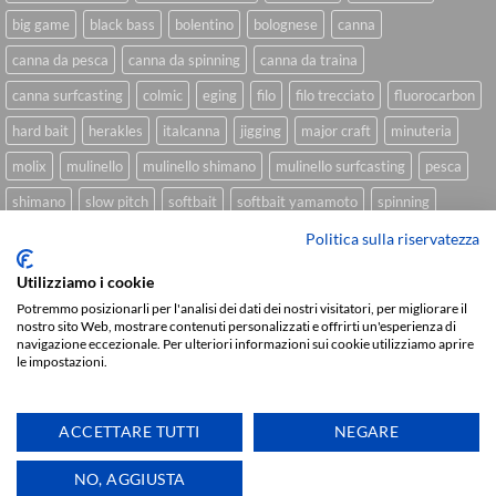
big game
black bass
bolentino
bolognese
canna
canna da pesca
canna da spinning
canna da traina
canna surfcasting
colmic
eging
filo
filo trecciato
fluorocarbon
hard bait
herakles
italcanna
jigging
major craft
minuteria
molix
mulinello
mulinello shimano
mulinello surfcasting
pesca
shimano
slow pitch
softbait
softbait yamamoto
spinning
spinning inshore
surfcasting
traina
trecciato
trolling
tubertini
Politica sulla riservatezza
Utilizziamo i cookie
Potremmo posizionarli per l'analisi dei dati dei nostri visitatori, per migliorare il
nostro sito Web, mostrare contenuti personalizzati e offrirti un'esperienza di
Sviluppato da
We Blink Design
navigazione eccezionale. Per ulteriori informazioni sui cookie utilizziamo aprire
le impostazioni.
Visa
PayPal
Stripe
MasterCard
Cash
On
CHI SIAMO
BLOG
FAQ
CONTATTI
Delivery
ACCETTARE TUTTI
NEGARE
Copyright 2026 ©
IlMaestralePesca.it
Ti aiutiamo
NO, AGGIUSTA