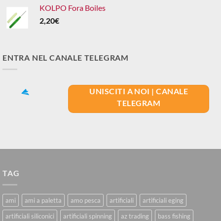
KOLPO Fora Boiles
2,20
€
ENTRA NEL CANALE TELEGRAM
UNISCITI A NOI | CANALE
TELEGRAM
TAG
ami
ami a paletta
amo pesca
artificiali
artificiali eging
artificiali siliconici
artificiali spinning
az trading
bass fishing