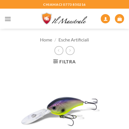
Salta
CHIAMACI 0773 850216
ai
contenuti
Home
/
Esche Artificiali
FILTRA