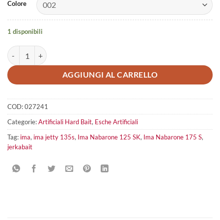
Colore
1 disponibili
Ima Jetty 135S quantità
AGGIUNGI AL CARRELLO
COD:
027241
Categorie:
Artificiali Hard Bait
,
Esche Artificiali
Tag:
ima
,
ima jetty 135s
,
Ima Nabarone 125 SK
,
Ima Nabarone 175 S
,
jerkabait