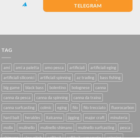
TELEGRAM
TAG
ami
ami a paletta
amo pesca
artificiali
artificiali eging
artificiali siliconici
artificiali spinning
az trading
bass fishing
big game
black bass
bolentino
bolognese
canna
canna da pesca
canna da spinning
canna da traina
canna surfcasting
colmic
eging
filo
filo trecciato
fluorocarbon
hard bait
herakles
italcanna
jigging
major craft
minuteria
molix
mulinello
mulinello shimano
mulinello surfcasting
pesca
shimano
slow pitch
softbait
softbait yamamoto
spinning