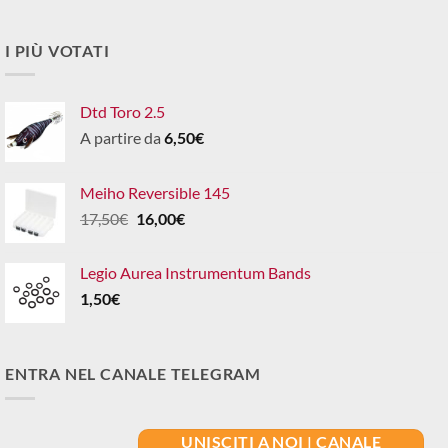
I PIÙ VOTATI
Dtd Toro 2.5
A partire da
6,50
€
Meiho Reversible 145
Il
Il
17,50
€
16,00
€
prezzo
prezzo
originale
attuale
Legio Aurea Instrumentum Bands
era:
è:
1,50
€
17,50€.
16,00€.
ENTRA NEL CANALE TELEGRAM
UNISCITI A NOI | CANALE