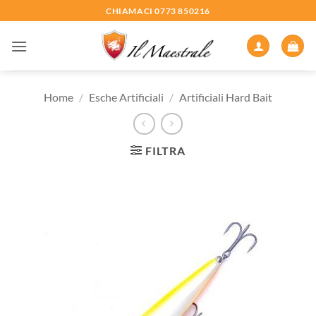
Salta
CHIAMACI 0773 850216
ai
contenuti
Home
/
Esche Artificiali
/
Artificiali Hard Bait
FILTRA