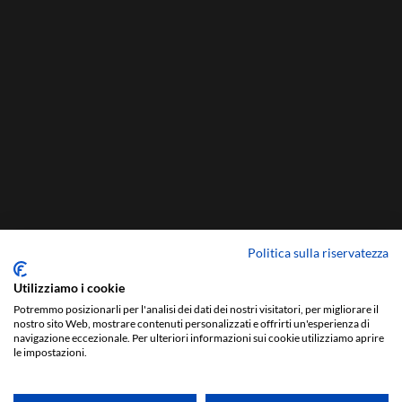
Politica sulla riservatezza
Utilizziamo i cookie
Potremmo posizionarli per l'analisi dei dati dei nostri visitatori, per migliorare il
nostro sito Web, mostrare contenuti personalizzati e offrirti un'esperienza di
navigazione eccezionale. Per ulteriori informazioni sui cookie utilizziamo aprire
le impostazioni.