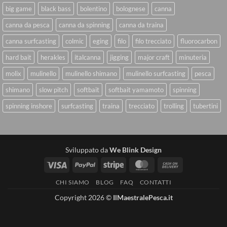
big game
black bass
bolentino
bolognese
canna
canna da pesca
canna da spinning
canna da traina
canna surfcasting
colmic
eging
filo
filo trecciato
fluorocarbon
hard bait
herakles
italcanna
jigging
major craft
minuteria
molix
mulinello
mulinello shimano
mulinello surfcasting
pesca
shimano
slow pitch
softbait
softbait yamamoto
spinning
spinning inshore
surfcasting
traina
trecciato
trolling
tubertini
Sviluppato da
We Blink Design
Visa
PayPal
Stripe
MasterCard
Cash
On
CHI SIAMO
BLOG
FAQ
CONTATTI
Delivery
Copyright 2026 ©
IlMaestralePesca.it