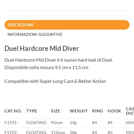
DESCRIZIONE
INFORMAZIONI AGGIUNTIVE
Duel Hardcore Mid Diver
Duel Hardcore Mid Diver è il nuovo hard bait di Duel.
Disponibile nella misura 9,5 cm e 11,5 cm.
Compatible with Super Long Cast & Better Action
CA
CAT.NO.
TYPE
SIZE
WEIGHT
RING
HOOK
DI
F1191-
FLOATING
95mm
14g
#4
#4
MA
F1192-
FLOATING
115mm
18g
#4
#3
MA