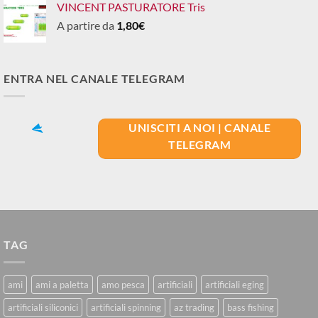
VINCENT PASTURATORE Tris
A partire da
1,80
€
ENTRA NEL CANALE TELEGRAM
UNISCITI A NOI | CANALE
TELEGRAM
TAG
ami
ami a paletta
amo pesca
artificiali
artificiali eging
artificiali siliconici
artificiali spinning
az trading
bass fishing