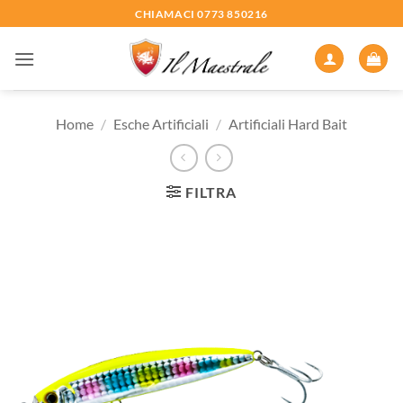
Salta
CHIAMACI 0773 850216
ai
contenuti
Home
/
Esche Artificiali
/
Artificiali Hard Bait
FILTRA