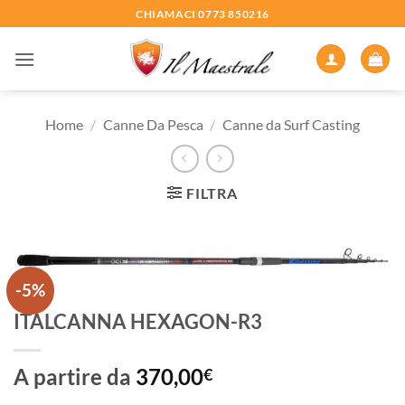
Salta
CHIAMACI 0773 850216
ai
contenuti
Home
/
Canne Da Pesca
/
Canne da Surf Casting
FILTRA
-5%
ITALCANNA HEXAGON-R3
A partire da
370,00
€