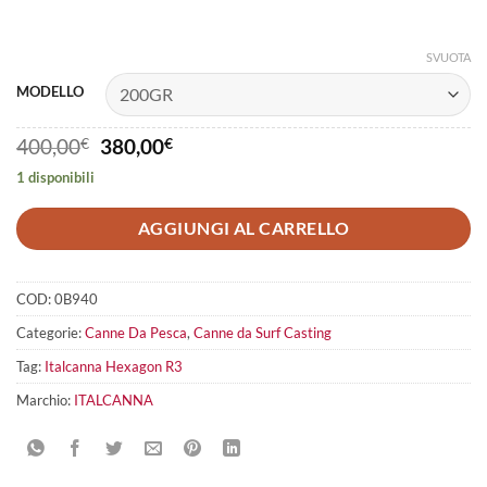
SVUOTA
MODELLO
Il
Il
400,00
€
380,00
€
prezzo
prezzo
1 disponibili
originale
attuale
era:
è:
400,00€.
380,00€.
AGGIUNGI AL CARRELLO
COD:
0B940
Categorie:
Canne Da Pesca
,
Canne da Surf Casting
Tag:
Italcanna Hexagon R3
Marchio:
ITALCANNA