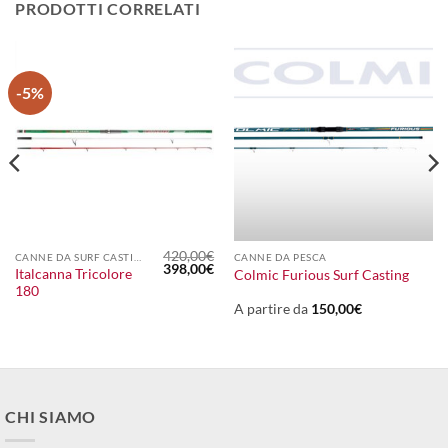
PRODOTTI CORRELATI
-5%
420,00
€
CANNE DA SURF CASTING
CANNE DA PESCA
Il
Il
398,00
€
Italcanna Tricolore
Colmic Furious Surf Casting
prezzo
prezzo
180
originale
attuale
era:
è:
A partire da
150,00
€
420,00€.
398,00€.
CHI SIAMO