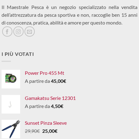
Il Maestrale Pesca è un negozio specializzato nella vendita
dell’attrezzatura da pesca sportiva e non, raccoglie ben 15 anni
di conoscenza, pratica, abilità e amore per questo mondo.
I PIÙ VOTATI
Power Pro 455 Mt
A partire da
45,00
€
Gamakatsu Serie 12301
A partire da
4,50
€
Sunset Pinza Sleeve
Il
Il
29,90
€
25,00
€
prezzo
prezzo