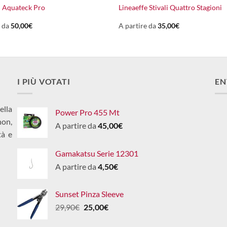
i Aquateck Pro
Lineaeffe Stivali Quattro Stagioni
e da
50,00
€
A partire da
35,00
€
I PIÙ VOTATI
EN
ella
Power Pro 455 Mt
non,
A partire da
45,00
€
tà e
Gamakatsu Serie 12301
A partire da
4,50
€
Sunset Pinza Sleeve
Il
Il
29,90
€
25,00
€
prezzo
prezzo