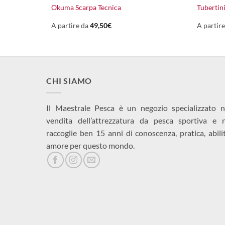
Il
Il
7,00
€
Okuma Scarpa Tecnica
Tubertin
prezzo
prezzo
originale
attuale
era:
è:
A partire da
49,50
€
A partir
10,00€.
7,00€.
CHI SIAMO
Il Maestrale Pesca è un negozio specializzato n
vendita dell’attrezzatura da pesca sportiva e 
raccoglie ben 15 anni di conoscenza, pratica, abili
amore per questo mondo.