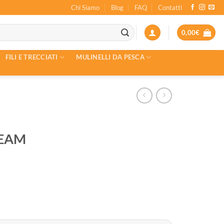
Chi Siamo
Blog
FAQ
Contatti
0,00
€
FILI E TRECCIATI
MULINELLI DA PESCA
TEAM