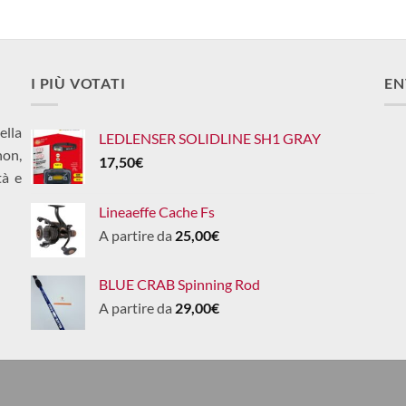
I PIÙ VOTATI
EN
ella
LEDLENSER SOLIDLINE SH1 GRAY
non,
17,50
€
tà e
Lineaeffe Cache Fs
A partire da
25,00
€
BLUE CRAB Spinning Rod
A partire da
29,00
€