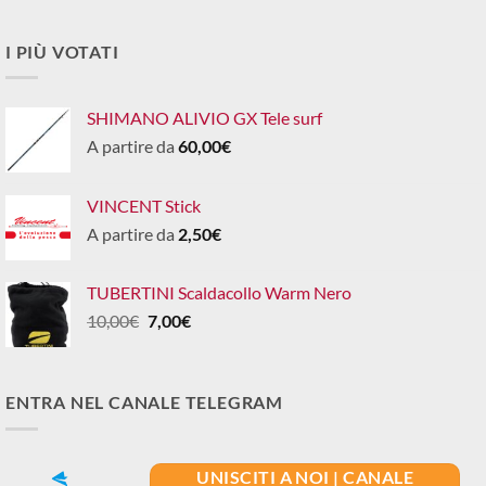
I PIÙ VOTATI
SHIMANO ALIVIO GX Tele surf
A partire da
60,00
€
VINCENT Stick
A partire da
2,50
€
TUBERTINI Scaldacollo Warm Nero
Il
Il
10,00
€
7,00
€
prezzo
prezzo
originale
attuale
era:
è:
ENTRA NEL CANALE TELEGRAM
10,00€.
7,00€.
UNISCITI A NOI | CANALE