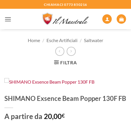
Salta
CHIAMACI 0773 850216
ai
contenuti
Home
/
Esche Artificiali
/
Saltwater
FILTRA
SHIMANO Exsence Beam Popper 130F FB
A partire da
20,00
€