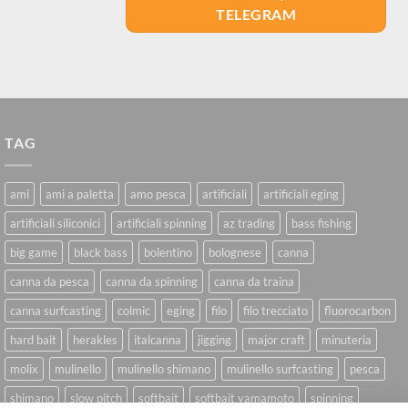
TELEGRAM
TAG
ami
ami a paletta
amo pesca
artificiali
artificiali eging
artificiali siliconici
artificiali spinning
az trading
bass fishing
big game
black bass
bolentino
bolognese
canna
canna da pesca
canna da spinning
canna da traina
canna surfcasting
colmic
eging
filo
filo trecciato
fluorocarbon
hard bait
herakles
italcanna
jigging
major craft
minuteria
molix
mulinello
mulinello shimano
mulinello surfcasting
pesca
shimano
slow pitch
softbait
softbait yamamoto
spinning