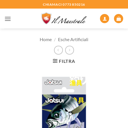
Salta
CHIAMACI 0773 850216
ai
contenuti
Home
/
Esche Artificiali
FILTRA