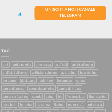
UNISCITI A NOI | CANALE
TELEGRAM
TAG
ami
ami a paletta
amo pesca
artificiali
artificiali eging
artificiali siliconici
artificiali spinning
az trading
bass fishing
big game
black bass
bolentino
bolognese
canna
canna da pesca
canna da spinning
canna da traina
canna surfcasting
colmic
eging
filo
filo trecciato
fluorocarbon
hard bait
herakles
italcanna
jigging
major craft
minuteria