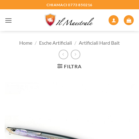
Salta
CHIAMACI 0773 850216
ai
contenuti
Home
/
Esche Artificiali
/
Artificiali Hard Bait
FILTRA