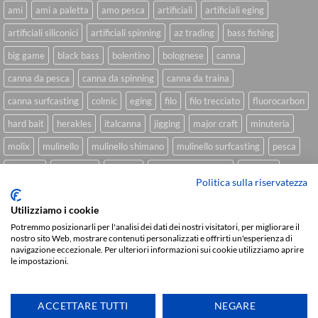
ami
ami a paletta
amo pesca
artificiali
artificiali eging
artificiali siliconici
artificiali spinning
az trading
bass fishing
big game
black bass
bolentino
bolognese
canna
canna da pesca
canna da spinning
canna da traina
canna surfcasting
colmic
eging
filo
filo trecciato
fluorocarbon
hard bait
herakles
italcanna
jigging
major craft
minuteria
molix
mulinello
mulinello shimano
mulinello surfcasting
pesca
shimano
slow pitch
softbait
softbait yamamoto
spinning
Politica sulla riservatezza
spinning inshore
surfcasting
traina
trecciato
trolling
tubertini
Utilizziamo i cookie
Potremmo posizionarli per l'analisi dei dati dei nostri visitatori, per migliorare il
nostro sito Web, mostrare contenuti personalizzati e offrirti un'esperienza di
navigazione eccezionale. Per ulteriori informazioni sui cookie utilizziamo aprire
Sviluppato da
We Blink Design
le impostazioni.
Visa
PayPal
Stripe
MasterCard
Cash
On
CHI SIAMO
BLOG
FAQ
CONTATTI
Delivery
ACCETTARE TUTTI
NEGARE