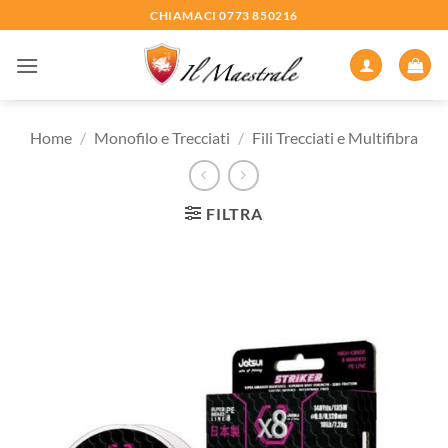
Salta
CHIAMACI 0773 850216
ai
contenuti
Home
/
Monofilo e Trecciati
/
Fili Trecciati e Multifibra
FILTRA