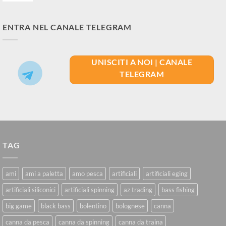
ENTRA NEL CANALE TELEGRAM
UNISCITI A NOI | CANALE
TELEGRAM
TAG
ami
ami a paletta
amo pesca
artificiali
artificiali eging
artificiali siliconici
artificiali spinning
az trading
bass fishing
big game
black bass
bolentino
bolognese
canna
canna da pesca
canna da spinning
canna da traina