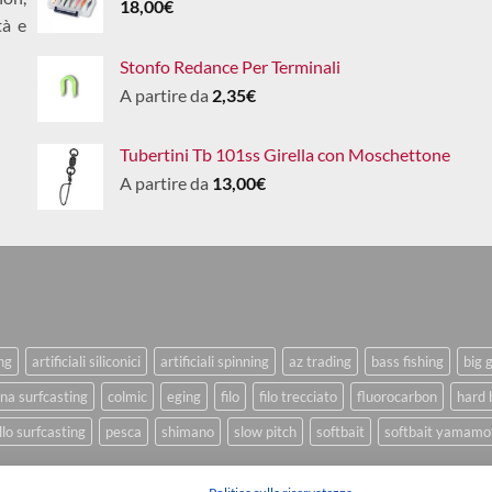
18,00
€
tà e
Stonfo Redance Per Terminali
A partire da
2,35
€
Tubertini Tb 101ss Girella con Moschettone
A partire da
13,00
€
ing
artificiali siliconici
artificiali spinning
az trading
bass fishing
big 
na surfcasting
colmic
eging
filo
filo trecciato
fluorocarbon
hard 
lo surfcasting
pesca
shimano
slow pitch
softbait
softbait yamamo