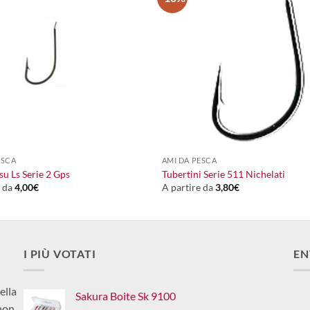
+
ESCA
AMI DA PESCA
u Ls Serie 2 Gps
Tubertini Serie 511 Nichelati
e da
4,00
€
A partire da
3,80
€
I PIÙ VOTATI
EN
ella
Sakura Boite Sk 9100
non,