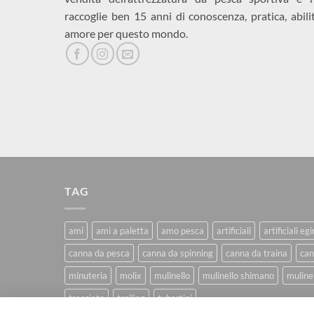
raccoglie ben 15 anni di conoscenza, pratica, abili
amore per questo mondo.
TAG
ami
ami a paletta
amo pesca
artificiali
artificiali eg
canna da pesca
canna da spinning
canna da traina
can
minuteria
molix
mulinello
mulinello shimano
mulinel
trecciato
trolling
tubertini