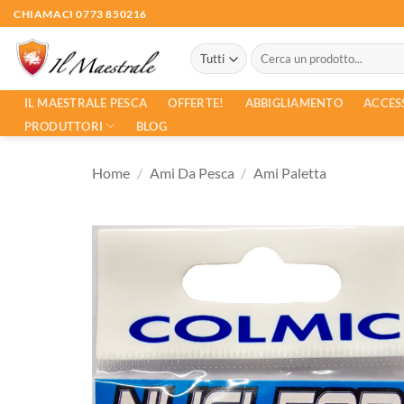
Salta
CHIAMACI 0773 850216
ai
Cerca:
contenuti
ACCES
IL MAESTRALE PESCA
OFFERTE!
ABBIGLIAMENTO
PRODUTTORI
BLOG
Home
/
Ami Da Pesca
/
Ami Paletta