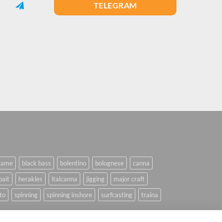
TELEGRAM
game
black bass
bolentino
bolognese
canna
bait
herakles
italcanna
jigging
major craft
to
spinning
spinning inshore
surfcasting
traina