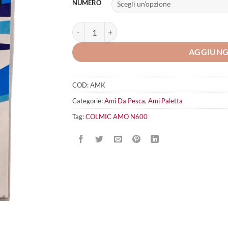
NUMERO
COLMIC AMO N600 quantità
AGGIUNG
COD:
AMK
Categorie:
Ami Da Pesca
,
Ami Paletta
Tag:
COLMIC AMO N600