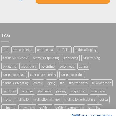
TAG
ami
ami a paletta
amo pesca
artificiali
artificiali eging
artificiali siliconici
artificiali spinning
az trading
bass fishing
big game
black bass
bolentino
bolognese
canna
canna da pesca
canna da spinning
canna da traina
canna surfcasting
colmic
eging
filo
filo trecciato
fluorocarbon
hard bait
herakles
italcanna
jigging
major craft
minuteria
molix
mulinello
mulinello shimano
mulinello surfcasting
pesca
shimano
slow pitch
softbait
softbait yamamoto
spinning
Politica sulla riservatezza
spinning inshore
surfcasting
traina
trecciato
trolling
tubertini