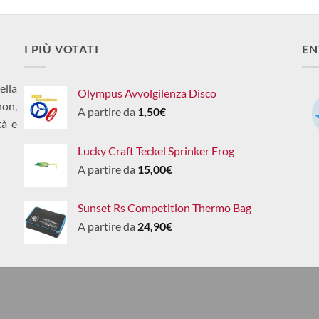
I PIÙ VOTATI
EN
ella
Olympus Avvolgilenza Disco
non,
A partire da
1,50
€
tà e
Lucky Craft Teckel Sprinker Frog
A partire da
15,00
€
Sunset Rs Competition Thermo Bag
A partire da
24,90
€