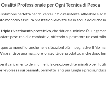
Qualità Professionale per Ogni Tecnica di Pesca
a soluzione perfetta per chi cerca un filo resistente, affidabile e ada
sto monofilo assicura
prestazioni elevate
sia in acqua dolce che i
l
triplo rivestimento protettivo
, che riduce al minimo l’allungame
ontare pesci rapidi e combattivi, offrendo al pescatore un controll
questo monofilo: anche nelle situazioni più impegnative, il filo ma
UV
garantisce una maggiore longevità del prodotto, anche dopo lung
per il caricamento dei mulinelli, la creazione di terminali o per l’ut
orrevolezza sui passanti
, permette lanci più lunghi e precisi, riducen