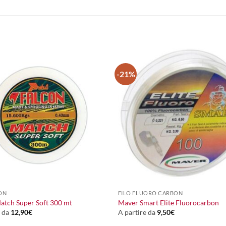
-21%
+
ON
FILO FLUORO CARBON
atch Super Soft 300 mt
Maver Smart Elite Fluorocarbon
e da
12,90
€
A partire da
9,50
€