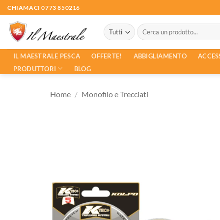
Salta
CHIAMACI 0773 850216
ai
Cerca:
contenuti
ACCES
IL MAESTRALE PESCA
OFFERTE!
ABBIGLIAMENTO
PRODUTTORI
BLOG
Home
/
Monofilo e Trecciati