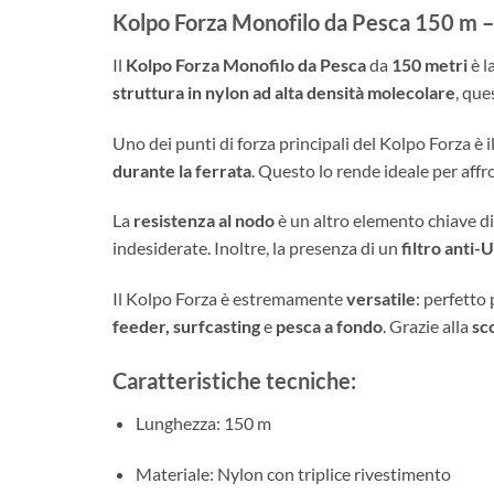
Kolpo Forza Monofilo da Pesca 150 m – 
Il
Kolpo Forza Monofilo da Pesca
da
150 metri
è l
struttura in nylon ad alta densità molecolare
, que
Uno dei punti di forza principali del Kolpo Forza è i
durante la ferrata
. Questo lo rende ideale per affr
La
resistenza al nodo
è un altro elemento chiave di 
indesiderate. Inoltre, la presenza di un
filtro anti-
Il Kolpo Forza è estremamente
versatile
: perfetto 
feeder, surfcasting
e
pesca a fondo
. Grazie alla
sc
Caratteristiche tecniche:
Lunghezza: 150 m
Materiale: Nylon con triplice rivestimento