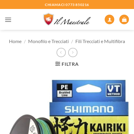
Salta
CHIAMACI 0773 850216
ai
contenuti
Home
/
Monofilo e Trecciati
/
Fili Trecciati e Multifibra
FILTRA