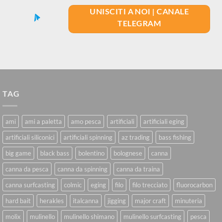
UNISCITI A NOI | CANALE
TELEGRAM
TAG
ami
ami a paletta
amo pesca
artificiali
artificiali eging
artificiali siliconici
artificiali spinning
az trading
bass fishing
big game
black bass
bolentino
bolognese
canna
canna da pesca
canna da spinning
canna da traina
canna surfcasting
colmic
eging
filo
filo trecciato
fluorocarbon
hard bait
herakles
italcanna
jigging
major craft
minuteria
molix
mulinello
mulinello shimano
mulinello surfcasting
pesca