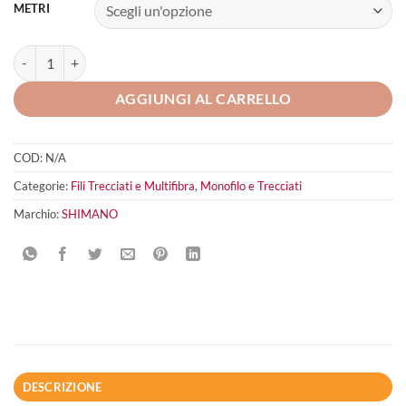
METRI
SHIMANO KAIRIKI 4 Multicolor quantità
AGGIUNGI AL CARRELLO
COD:
N/A
Categorie:
Fili Trecciati e Multifibra
,
Monofilo e Trecciati
Marchio:
SHIMANO
DESCRIZIONE