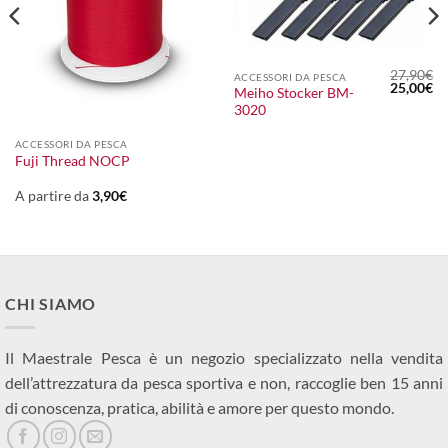
27,90
€
ACCESSORI DA PESCA
Il
Il
25,00
€
Meiho Stocker BM-
prezzo
pr
3020
originale
at
era:
è:
27,90€.
25
ACCESSORI DA PESCA
Fuji Thread NOCP
A partire da
3,90
€
CHI SIAMO
Il Maestrale Pesca è un negozio specializzato nella vendita
dell’attrezzatura da pesca sportiva e non, raccoglie ben 15 anni
di conoscenza, pratica, abilità e amore per questo mondo.