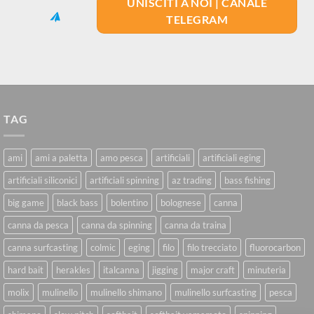
UNISCITI A NOI | CANALE
TELEGRAM
TAG
ami
ami a paletta
amo pesca
artificiali
artificiali eging
artificiali siliconici
artificiali spinning
az trading
bass fishing
big game
black bass
bolentino
bolognese
canna
canna da pesca
canna da spinning
canna da traina
canna surfcasting
colmic
eging
filo
filo trecciato
fluorocarbon
hard bait
herakles
italcanna
jigging
major craft
minuteria
molix
mulinello
mulinello shimano
mulinello surfcasting
pesca