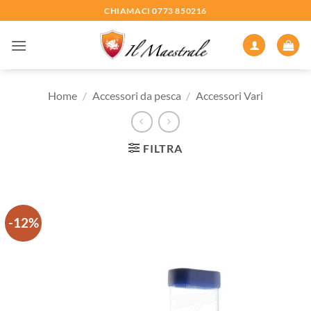
Salta
CHIAMACI 0773 850216
ai
contenuti
Home
/
Accessori da pesca
/
Accessori Vari
FILTRA
-12%