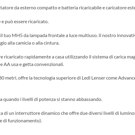
tore da esterno compatto e batteria ricaricabile e caricatore est
 e può essere ricaricato.
 tuo MH5 da lampada frontale a luce multiuso. Il nostro innovativo
io alla camicia o alla cintura.
sere ricaricato rapidamente a casa utilizzando il sistema di carica ma
rie AA usa e getta convenzionali.
180 metri, offre la tecnologia superiore di Ledl Lenser come Advan
sa quando i livelli di potenza si stanno abbassando.
 di un interruttore dinamico che offre due diversi livelli di lumin
e di funzionamento).