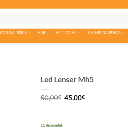
SORI DA PESCA
AMI
ARTIFICIALI
CANNE DA PESCA
Led Lenser Mh5
Il
Il
50,00
45,00
€
€
prezzo
prezzo
originale
attuale
era:
è:
50,00€.
45,00€.
11 disponibili