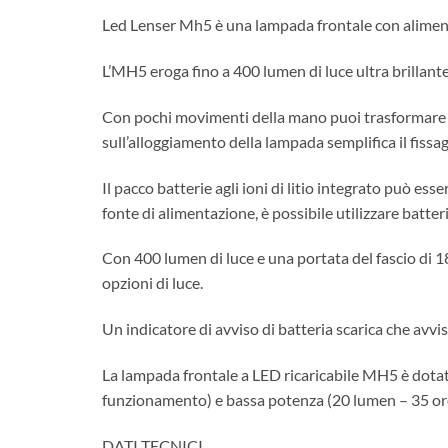
Led Lenser Mh5 è una lampada frontale con alimenta
L’MH5 eroga fino a 400 lumen di luce ultra brillante
Con pochi movimenti della mano puoi trasformare il
sull’alloggiamento della lampada semplifica il fissagg
Il pacco batterie agli ioni di litio integrato può es
fonte di alimentazione, è possibile utilizzare batte
Con 400 lumen di luce e una portata del fascio di 
opzioni di luce.
Un indicatore di avviso di batteria scarica che avvi
La lampada frontale a LED ricaricabile MH5 è dotata
funzionamento) e bassa potenza (20 lumen – 35 or
DATI TECNICI