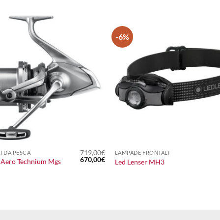
-6%
+
719,00
€
I DA PESCA
LAMPADE FRONTALI
Il
Il
670,00
€
 Aero Technium Mgs
Led Lenser MH3
prezzo
prezzo
originale
attuale
era:
è:
719,00€.
670,00€.