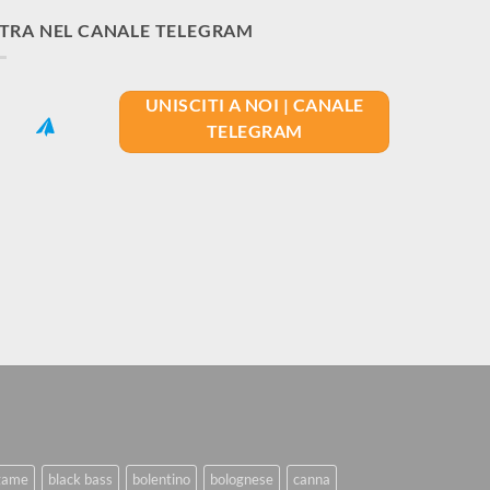
TRA NEL CANALE TELEGRAM
UNISCITI A NOI | CANALE
TELEGRAM
game
black bass
bolentino
bolognese
canna