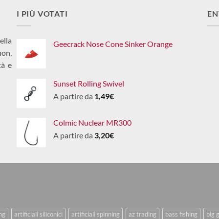
I PIÙ VOTATI
EN
ella
Geecrack Nose Cone Sinker Orange
non,
tà e
Sunset Rolling Swivel
A partire da
1,49
€
Colmic Nuclear MR300
A partire da
3,20
€
ing
artificiali siliconici
artificiali spinning
az trading
bass fishing
big 