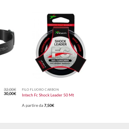
+
32,00
€
FILO FLUORO CARBON
Il
Il
30,00
€
Intech Fc Shock Leader 50 Mt
prezzo
prezzo
originale
attuale
era:
è:
A partire da
7,50
€
32,00€.
30,00€.