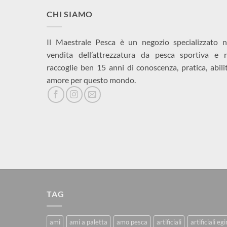
CHI SIAMO
Il Maestrale Pesca è un negozio specializzato n
vendita dell’attrezzatura da pesca sportiva e 
raccoglie ben 15 anni di conoscenza, pratica, abili
amore per questo mondo.
TAG
ami
ami a paletta
amo pesca
artificiali
artificiali eg