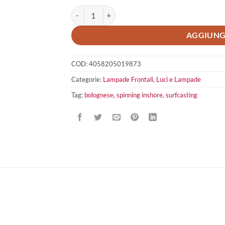
Led Lenser Mh5 quantità
AGGIUNG
COD:
4058205019873
Categorie:
Lampade Frontali
,
Luci e Lampade
Tag:
bolognese
,
spinning inshore
,
surfcasting