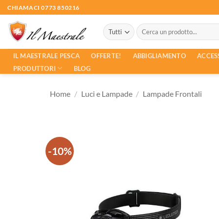
Salta
CHIAMACI 0773 850216
ai
Cerca:
contenuti
ACCES
IL MAESTRALE PESCA
OFFERTE!
ABBIGLIAMENTO
PRODUTTORI
BLOG
Home
/
Luci e Lampade
/
Lampade Frontali
-10%