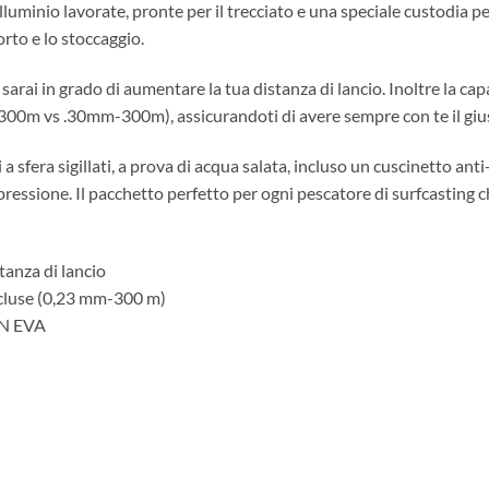
alluminio lavorate, pronte per il trecciato e una speciale custodia 
rto e lo stoccaggio.
arai in grado di aumentare la tua distanza di lancio. Inoltre la capa
300m vs .30mm-300m), assicurandoti di avere sempre con te il giust
 a sfera sigillati, a prova di acqua salata, incluso un cuscinetto an
essione. Il pacchetto perfetto per ogni pescatore di surfcasting c
anza di lancio
ncluse (0,23 mm-300 m)
NN EVA