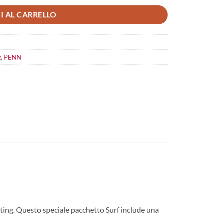
I AL CARRELLO
g
,
PENN
sting. Questo speciale pacchetto Surf include una