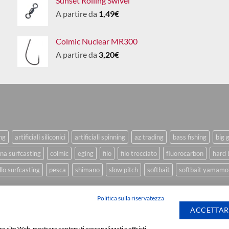
Sunset Rolling Swivel
A partire da
1,49
€
Colmic Nuclear MR300
A partire da
3,20
€
ing
artificiali siliconici
artificiali spinning
az trading
bass fishing
big 
na surfcasting
colmic
eging
filo
filo trecciato
fluorocarbon
hard 
lo surfcasting
pesca
shimano
slow pitch
softbait
softbait yamamo
Politica sulla riservatezza
ACCETTAR
stro sito Web, mostrare contenuti personalizzati e offrirti