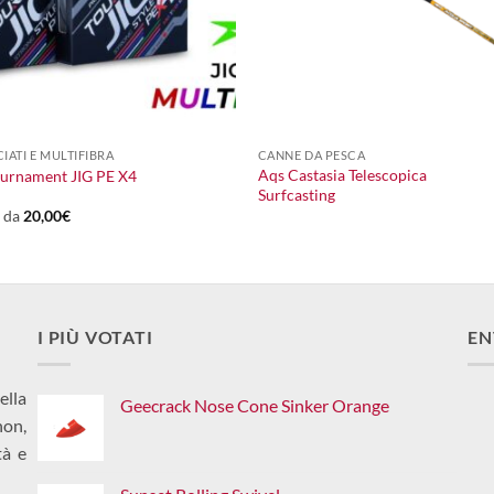
+
CIATI E MULTIFIBRA
CANNE DA PESCA
Aqs Castasia Telescopica
ournament JIG PE X4
Surfcasting
e da
20,00
€
I PIÙ VOTATI
EN
ella
Geecrack Nose Cone Sinker Orange
non,
tà e