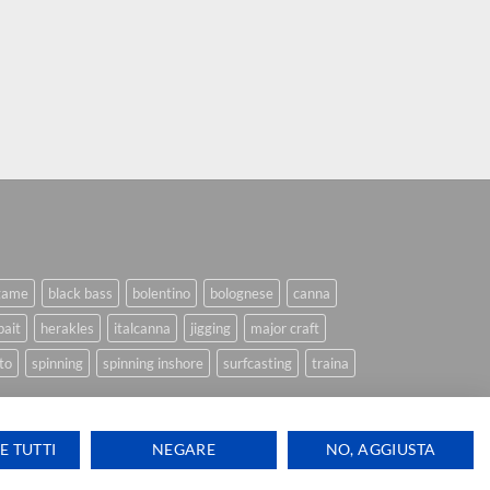
game
black bass
bolentino
bolognese
canna
bait
herakles
italcanna
jigging
major craft
to
spinning
spinning inshore
surfcasting
traina
E TUTTI
NEGARE
NO, AGGIUSTA