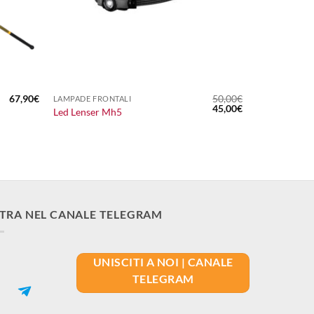
+
67,90
€
50,00
€
LAMPADE FRONTALI
Il
Il
45,00
€
Led Lenser Mh5
prezzo
prezzo
originale
attuale
era:
è:
50,00€.
45,00€.
TRA NEL CANALE TELEGRAM
UNISCITI A NOI | CANALE
TELEGRAM