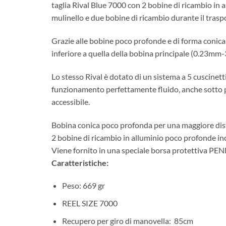
taglia Rival Blue 7000 con 2 bobine di ricambio in 
mulinello e due bobine di ricambio durante il traspo
Grazie alle bobine poco profonde e di forma conica s
inferiore a quella della bobina principale (0.23mm-
Lo stesso Rival è dotato di un sistema a 5 cuscinetti
funzionamento perfettamente fluido, anche sotto pr
accessibile.
Bobina conica poco profonda per una maggiore dist
2 bobine di ricambio in alluminio poco profonde i
Viene fornito in una speciale borsa protettiva PE
Caratteristiche:
Peso: 669 gr
REEL SIZE 7000
Recupero per giro di manovella: 85cm