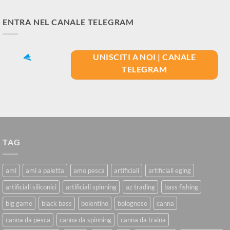
ENTRA NEL CANALE TELEGRAM
UNISCITI A NOI | CANALE
TELEGRAM
TAG
ami
ami a paletta
amo pesca
artificiali
artificiali eging
artificiali siliconici
artificiali spinning
az trading
bass fishing
big game
black bass
bolentino
bolognese
canna
canna da pesca
canna da spinning
canna da traina