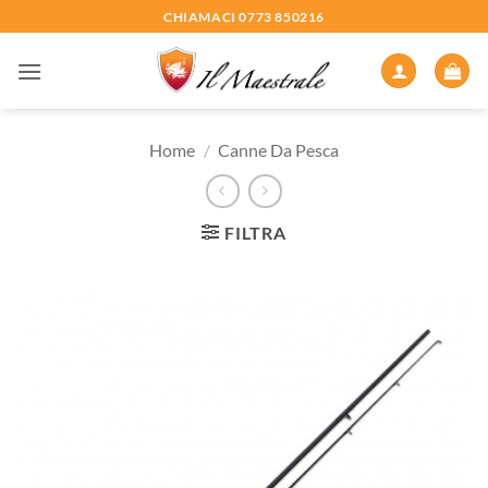
Salta
CHIAMACI 0773 850216
ai
contenuti
Home
/
Canne Da Pesca
FILTRA