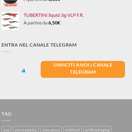
TUBERTINI Squid Jig VLP F.R.
A partire da
6,50
€
ENTRA NEL CANALE TELEGRAM
UNISCITI A NOI | CANALE
TELEGRAM
TAG
ami
ami a paletta
amo pesca
artificiali
artificiali eging