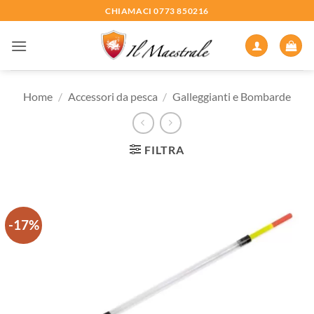
Salta
CHIAMACI 0773 850216
ai
contenuti
Home
/
Accessori da pesca
/
Galleggianti e Bombarde
FILTRA
-17%