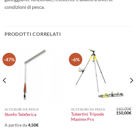
condizioni di pesca.
PRODOTTI CORRELATI
-47%
-6%
160,00
€
ACCESSORI DA PESCA
ACCESSORI DA PESCA
Il
Il
150,00
€
Tubertini Tripode
Stonfo Teleferica
prezzo
pr
Maxime Pro
originale
at
era:
è:
A partire da
4,50
€
160,00€.
15