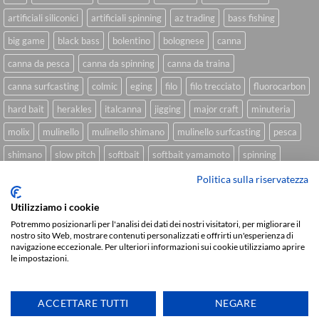
artificiali siliconici
artificiali spinning
az trading
bass fishing
big game
black bass
bolentino
bolognese
canna
canna da pesca
canna da spinning
canna da traina
canna surfcasting
colmic
eging
filo
filo trecciato
fluorocarbon
hard bait
herakles
italcanna
jigging
major craft
minuteria
molix
mulinello
mulinello shimano
mulinello surfcasting
pesca
shimano
slow pitch
softbait
softbait yamamoto
spinning
spinning inshore
surfcasting
traina
trecciato
trolling
tubertini
Politica sulla riservatezza
Utilizziamo i cookie
Potremmo posizionarli per l'analisi dei dati dei nostri visitatori, per migliorare il
nostro sito Web, mostrare contenuti personalizzati e offrirti un'esperienza di
Sviluppato da
We Blink Design
navigazione eccezionale. Per ulteriori informazioni sui cookie utilizziamo aprire
Visa
PayPal
Stripe
MasterCard
Cash
le impostazioni.
On
CHI SIAMO
BLOG
FAQ
CONTATTI
Delivery
ACCETTARE TUTTI
NEGARE
Copyright 2026 ©
IlMaestralePesca.it