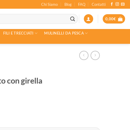
Chi Siamo
Blog
FAQ
Contatti
0,00
€
FILI E TRECCIATI
MULINELLI DA PESCA
o con girella