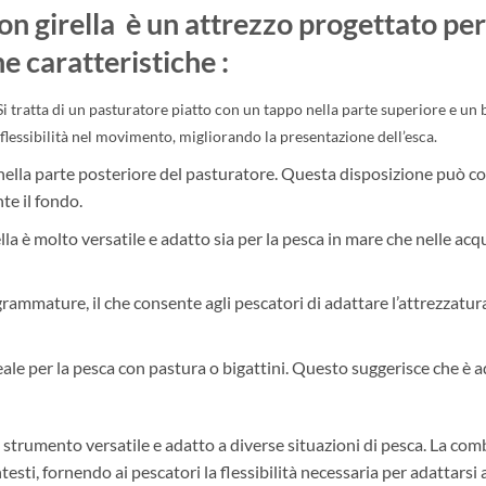
on girella
è un attrezzo progettato per
e caratteristiche :
Si tratta di un pasturatore piatto con un tappo nella parte superiore e un b
flessibilità nel movimento, migliorando la presentazione dell’esca.
nella parte posteriore del pasturatore. Questa disposizione può co
te il fondo.
lla è molto versatile e adatto sia per la pesca in mare che nelle ac
rammature, il che consente agli pescatori di adattare l’attrezzatura
le per la pesca con pastura o bigattini. Questo suggerisce che è ad
trumento versatile e adatto a diverse situazioni di pesca. La comb
testi, fornendo ai pescatori la flessibilità necessaria per adattarsi