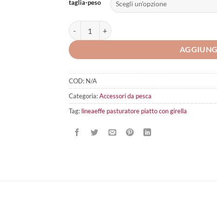
taglia-peso
lineaeffe pasturatore piatto con girella quantità
AGGIUNG
COD:
N/A
Categoria:
Accessori da pesca
Tag:
lineaeffe pasturatore piatto con girella