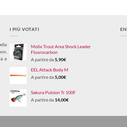
I PIÙ VOTATI
EN
ella
Molix Trout Area Shock Leader
non,
Fluorocarbon
tà e
A partire da
5,90
€
EEL Attack Body M
A partire da
5,00
€
Sakura Pulsion Tr 100F
A partire da
14,00
€