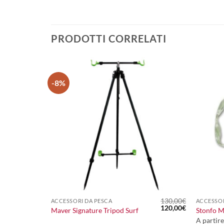
PRODOTTI CORRELATI
-8%
+
+
18,70
€
130,00
€
ACCESSORI DA PESCA
ACCESSOR
Il
Il
120,00
€
Maver Signature Tripod Surf
Stonfo M
prezzo
prezzo
A partir
originale
attuale