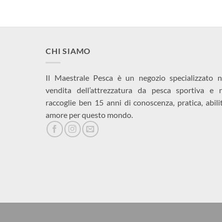
era:
è:
130,00€.
120,00€.
CHI SIAMO
Il Maestrale Pesca è un negozio specializzato n
vendita dell’attrezzatura da pesca sportiva e 
raccoglie ben 15 anni di conoscenza, pratica, abili
amore per questo mondo.