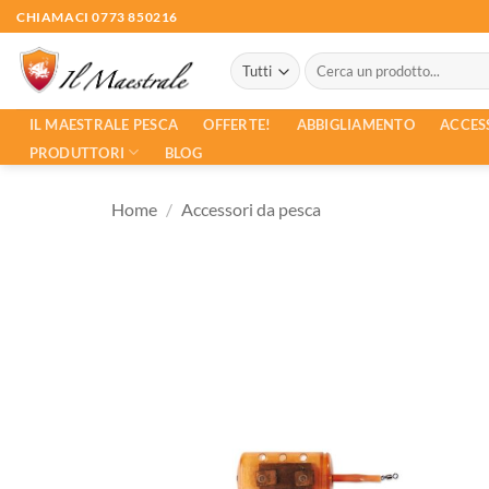
Salta
CHIAMACI 0773 850216
ai
Cerca:
contenuti
ACCES
IL MAESTRALE PESCA
OFFERTE!
ABBIGLIAMENTO
PRODUTTORI
BLOG
Home
/
Accessori da pesca