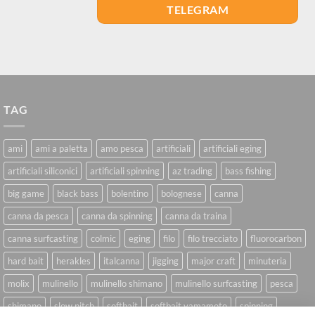
TELEGRAM
TAG
ami
ami a paletta
amo pesca
artificiali
artificiali eging
artificiali siliconici
artificiali spinning
az trading
bass fishing
big game
black bass
bolentino
bolognese
canna
canna da pesca
canna da spinning
canna da traina
canna surfcasting
colmic
eging
filo
filo trecciato
fluorocarbon
hard bait
herakles
italcanna
jigging
major craft
minuteria
molix
mulinello
mulinello shimano
mulinello surfcasting
pesca
shimano
slow pitch
softbait
softbait yamamoto
spinning