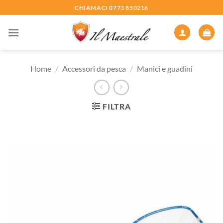
Salta
CHIAMACI 0773 850216
ai
contenuti
Home
/
Accessori da pesca
/
Manici e guadini
FILTRA