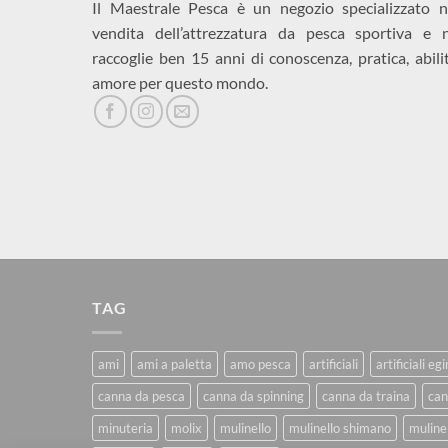
Il Maestrale Pesca è un negozio specializzato n
vendita dell’attrezzatura da pesca sportiva e 
raccoglie ben 15 anni di conoscenza, pratica, abili
amore per questo mondo.
TAG
ami
ami a paletta
amo pesca
artificiali
artificiali eg
canna da pesca
canna da spinning
canna da traina
can
minuteria
molix
mulinello
mulinello shimano
mulinel