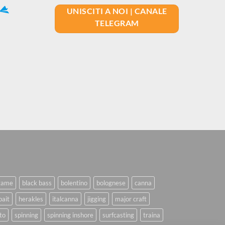
UNISCITI A NOI | CANALE
TELEGRAM
game
black bass
bolentino
bolognese
canna
bait
herakles
italcanna
jigging
major craft
to
spinning
spinning inshore
surfcasting
traina