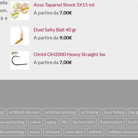
ella
Asso Tapared Shock 5X15 mt
non,
A partire da
7,00
€
tà e
Duel Salty Bait 40 gr
A partire da
9,00
€
Omtd OH2000 Heavy Straight Sw
A partire da
7,00
€
ing
artificiali siliconici
artificiali spinning
az trading
bass fishing
big 
na surfcasting
colmic
eging
filo
filo trecciato
fluorocarbon
hard 
lo surfcasting
pesca
shimano
slow pitch
softbait
softbait yamamo