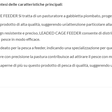
i delle caratteristiche principali:
DER Si tratta di un pasturatore a gabbietta piombato, progettato
prodotto di alta qualità, suggerendo un’attenzione particolare alla 
ign resistente e preciso, LEADED CAGE FEEDER consente di distribu
l pesce in modo efficace.
deato per la pesca a feeder, indicando una specializzazione per ques
ire con precisione la pastura contribuisce ad attirare il pesce con m
saperne di più su questo prodotto di pesca di qualità, suggerendo u