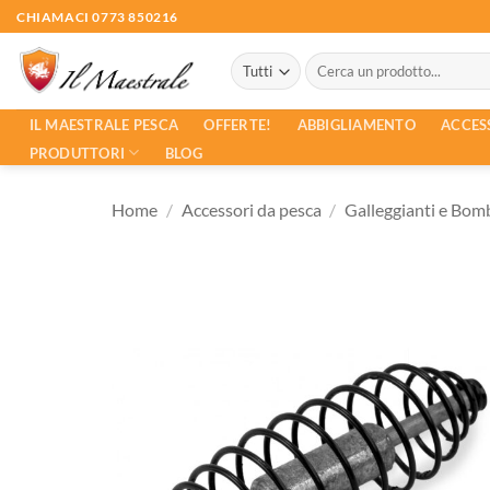
Salta
CHIAMACI 0773 850216
ai
Cerca:
contenuti
ACCES
IL MAESTRALE PESCA
OFFERTE!
ABBIGLIAMENTO
PRODUTTORI
BLOG
Home
/
Accessori da pesca
/
Galleggianti e Bom