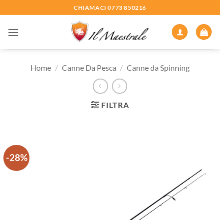
Salta
CHIAMACI 0773 850216
ai
contenuti
Home
/
Canne Da Pesca
/
Canne da Spinning
FILTRA
-28%