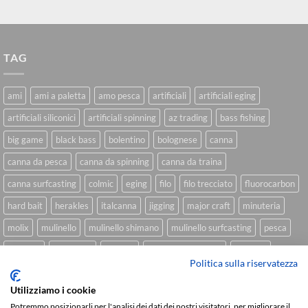
TAG
ami
ami a paletta
amo pesca
artificiali
artificiali eging
artificiali siliconici
artificiali spinning
az trading
bass fishing
big game
black bass
bolentino
bolognese
canna
canna da pesca
canna da spinning
canna da traina
canna surfcasting
colmic
eging
filo
filo trecciato
fluorocarbon
hard bait
herakles
italcanna
jigging
major craft
minuteria
molix
mulinello
mulinello shimano
mulinello surfcasting
pesca
shimano
slow pitch
softbait
softbait yamamoto
spinning
Politica sulla riservatezza
spinning inshore
surfcasting
traina
trecciato
trolling
tubertini
Utilizziamo i cookie
Potremmo posizionarli per l'analisi dei dati dei nostri visitatori, per migliorare il