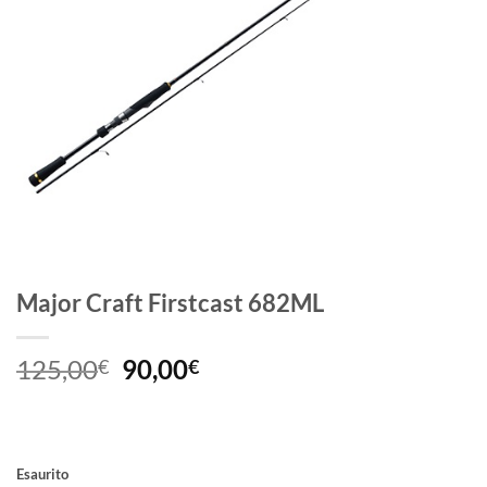
Major Craft Firstcast 682ML
Il
Il
125,00
90,00
€
€
prezzo
prezzo
originale
attuale
era:
è:
125,00€.
90,00€.
Esaurito