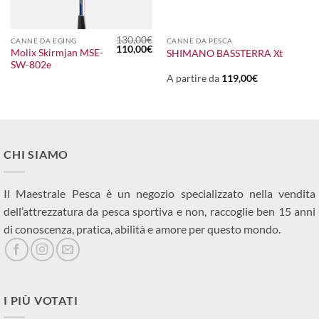
130,00
€
CANNE DA EGING
CANNE DA PESCA
Il
Il
110,00
€
Molix Skirmjan MSE-
SHIMANO BASSTERRA Xt
prezzo
prezzo
SW-802e
originale
attuale
era:
è:
A partire da
119,00
€
130,00€.
110,00€.
CHI SIAMO
Il Maestrale Pesca è un negozio specializzato nella vendita
dell’attrezzatura da pesca sportiva e non, raccoglie ben 15 anni
di conoscenza, pratica, abilità e amore per questo mondo.
I PIÙ VOTATI