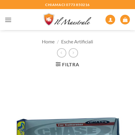
Salta
CHIAMACI 0773 850216
ai
contenuti
Home
/
Esche Artificiali
FILTRA