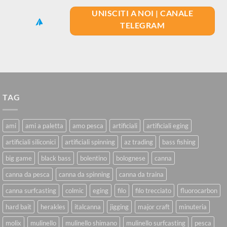
UNISCITI A NOI | CANALE
TELEGRAM
TAG
ami
ami a paletta
amo pesca
artificiali
artificiali eging
artificiali siliconici
artificiali spinning
az trading
bass fishing
big game
black bass
bolentino
bolognese
canna
canna da pesca
canna da spinning
canna da traina
canna surfcasting
colmic
eging
filo
filo trecciato
fluorocarbon
hard bait
herakles
italcanna
jigging
major craft
minuteria
molix
mulinello
mulinello shimano
mulinello surfcasting
pesca