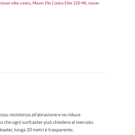
maver elite conico
,
Maver Filo Conico Elite 220 Mt
,
maver
zza, resistenza all’abrasione e ne riduce
io che ogni surfcaster può chiedere al mercato.
 leader, lunga 20 metri è trasparente.