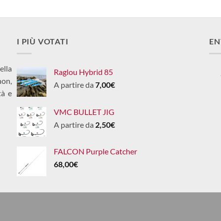
I PIÙ VOTATI
EN
ella
Raglou Hybrid 85
non,
A partire da
7,00
€
tà e
VMC BULLET JIG
A partire da
2,50
€
FALCON Purple Catcher
68,00
€