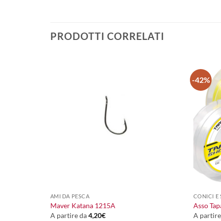
PRODOTTI CORRELATI
-42%
+
+
AMI DA PESCA
CONICI E
l Edition
Maver Katana 1215A
Asso Tap
A partire da
4,20
€
A partir