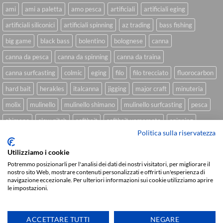
ami
ami a paletta
amo pesca
artificiali
artificiali eging
artificiali siliconici
artificiali spinning
az trading
bass fishing
big game
black bass
bolentino
bolognese
canna
canna da pesca
canna da spinning
canna da traina
canna surfcasting
colmic
eging
filo
filo trecciato
fluorocarbon
hard bait
herakles
italcanna
jigging
major craft
minuteria
molix
mulinello
mulinello shimano
mulinello surfcasting
pesca
shimano
slow pitch
softbait
softbait yamamoto
spinning
Politica sulla riservatezza
spinning inshore
surfcasting
traina
trecciato
trolling
tubertini
Utilizziamo i cookie
Potremmo posizionarli per l'analisi dei dati dei nostri visitatori, per migliorare il
nostro sito Web, mostrare contenuti personalizzati e offrirti un'esperienza di
Sviluppato da
We Blink Design
navigazione eccezionale. Per ulteriori informazioni sui cookie utilizziamo aprire
le impostazioni.
Visa
PayPal
Stripe
MasterCard
Cash
On
CHI SIAMO
BLOG
FAQ
CONTATTI
Delivery
ACCETTARE TUTTI
NEGARE