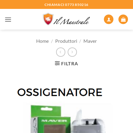
Salta
CHIAMACI 0773 850216
ai
contenuti
Home
/
Produttori
/
Maver
FILTRA