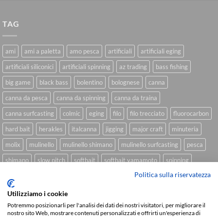
TAG
ami
ami a paletta
amo pesca
artificiali
artificiali eging
artificiali siliconici
artificiali spinning
az trading
bass fishing
big game
black bass
bolentino
bolognese
canna
canna da pesca
canna da spinning
canna da traina
canna surfcasting
colmic
eging
filo
filo trecciato
fluorocarbon
hard bait
herakles
italcanna
jigging
major craft
minuteria
molix
mulinello
mulinello shimano
mulinello surfcasting
pesca
shimano
slow pitch
softbait
softbait yamamoto
spinning
Politica sulla riservatezza
spinning inshore
surfcasting
traina
trecciato
trolling
tubertini
Utilizziamo i cookie
Potremmo posizionarli per l'analisi dei dati dei nostri visitatori, per migliorare il
nostro sito Web, mostrare contenuti personalizzati e offrirti un'esperienza di
Sviluppato da
We Blink Design