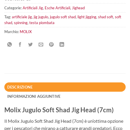
Categorie:
Artificiali Jig
,
Esche Artificiali
,
Jighead
Tag:
artificiale jig
,
jig jugulo
,
jugulo soft shad
,
light jigging
,
shad soft
,
soft
shad
,
spinning
,
testa piombata
Marchio:
MOLIX
DESCRIZIONE
INFORMAZIONI AGGIUNTIVE
Molix Jugulo Soft Shad Jig Head (7cm)
Il Molix Jugulo Soft Shad Jig Head (7cm) è un’ottima opzione
per i pescatori che mirano a catturare grandi predatori. Ecco