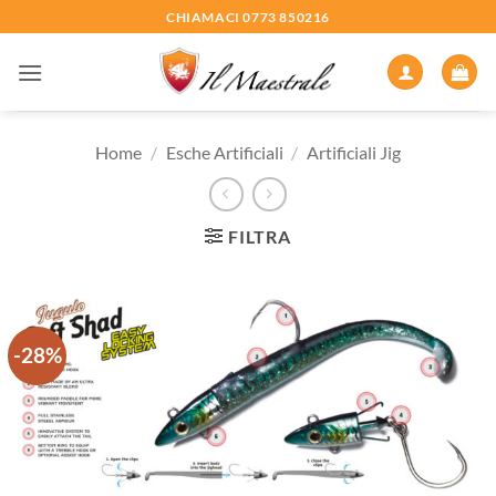
Salta
CHIAMACI 0773 850216
ai
contenuti
Home
/
Esche Artificiali
/
Artificiali Jig
FILTRA
-28%