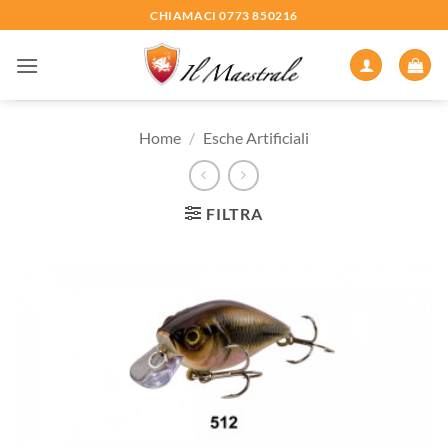
Salta
CHIAMACI 0773 850216
ai
contenuti
Home
/
Esche Artificiali
FILTRA