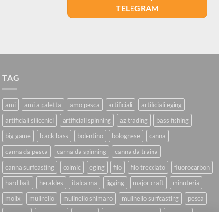
TELEGRAM
TAG
ami
ami a paletta
amo pesca
artificiali
artificiali eging
artificiali siliconici
artificiali spinning
az trading
bass fishing
big game
black bass
bolentino
bolognese
canna
canna da pesca
canna da spinning
canna da traina
canna surfcasting
colmic
eging
filo
filo trecciato
fluorocarbon
hard bait
herakles
italcanna
jigging
major craft
minuteria
molix
mulinello
mulinello shimano
mulinello surfcasting
pesca
shimano
slow pitch
softbait
softbait yamamoto
spinning