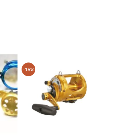
-16%
+