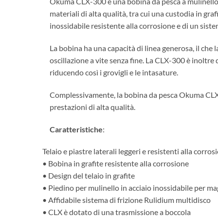
Okuma CLX-300 è una bobina da pesca a mulinello di
materiali di alta qualità, tra cui una custodia in gra
inossidabile resistente alla corrosione e di un sist
La bobina ha una capacità di linea generosa, il che l
oscillazione a vite senza fine. La CLX-300 è inoltre
riducendo così i grovigli e le intasature.
Complessivamente, la bobina da pesca Okuma CLX-300 è 
prestazioni di alta qualità.
Caratteristiche
:
Telaio e piastre laterali leggeri e resistenti alla corros
• Bobina in grafite resistente alla corrosione
• Design del telaio in grafite
• Piedino per mulinello in acciaio inossidabile per m
• Affidabile sistema di frizione Rulidium multidisco
• CLX è dotato di una trasmissione a boccola