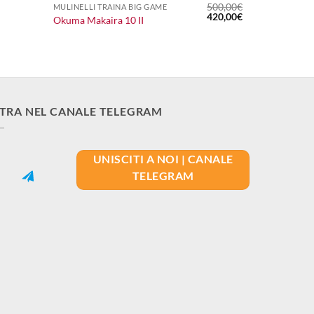
500,00
€
MULINELLI TRAINA BIG GAME
Il
Il
420,00
€
Okuma Makaira 10 II
prezzo
prezzo
originale
attuale
era:
è:
500,00€.
420,00€.
TRA NEL CANALE TELEGRAM
UNISCITI A NOI | CANALE
TELEGRAM