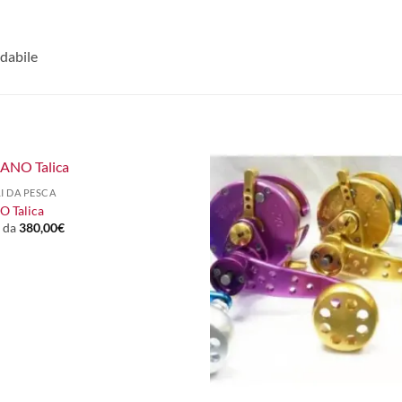
idabile
I DA PESCA
 Talica
e da
380,00
€
+