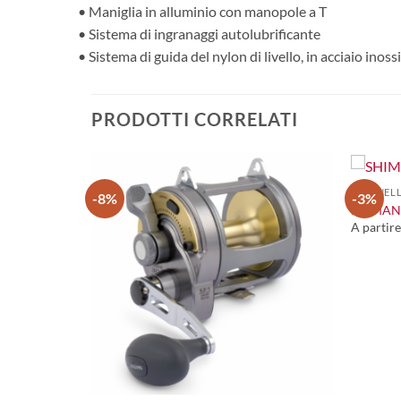
• Maniglia in alluminio con manopole a T
• Sistema di ingranaggi autolubrificante
• Sistema di guida del nylon di livello, in acciaio inoss
PRODOTTI CORRELATI
+
MULINELL
-8%
-3%
SHIMANO
A partir
+