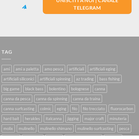
UNISCITI A NOI | CANALE
TELEGRAM
TAG
ami
ami a paletta
amo pesca
artificiali
artificiali eging
artificiali siliconici
artificiali spinning
az trading
bass fishing
big game
black bass
bolentino
bolognese
canna
canna da pesca
canna da spinning
canna da traina
canna surfcasting
colmic
eging
filo
filo trecciato
fluorocarbon
hard bait
herakles
italcanna
jigging
major craft
minuteria
molix
mulinello
mulinello shimano
mulinello surfcasting
pesca
shimano
slow pitch
softbait
softbait yamamoto
spinning