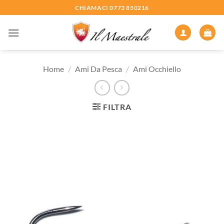
Salta
CHIAMACI 0773 850216
ai
contenuti
Home
/
Ami Da Pesca
/
Ami Occhiello
FILTRA