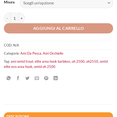
Misura
Omtd Elite Area Hook Barbless OH2500 quantità
AGGIUNGI AL CARRELLO
COD:
N/A
Categorie:
Ami Da Pesca
,
Ami Occhiello
Tag:
ami omtd trout
,
elite area hook barbless
,
oh 2500
,
oh2550
,
omtd
elite evo area hook
,
omtd oh 2500
DESCRIZIONE