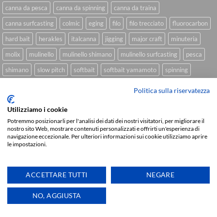
canna da pesca
canna da spinning
canna da traina
canna surfcasting
colmic
eging
filo
filo trecciato
fluorocarbon
hard bait
herakles
italcanna
jigging
major craft
minuteria
molix
mulinello
mulinello shimano
mulinello surfcasting
pesca
shimano
slow pitch
softbait
softbait yamamoto
spinning
spinning inshore
surfcasting
traina
trecciato
trolling
tubertini
Politica sulla riservatezza
Utilizziamo i cookie
Potremmo posizionarli per l'analisi dei dati dei nostri visitatori, per migliorare il
Sviluppato da
We Blink Design
nostro sito Web, mostrare contenuti personalizzati e offrirti un'esperienza di
navigazione eccezionale. Per ulteriori informazioni sui cookie utilizziamo aprire
Visa
PayPal
Stripe
MasterCard
Cash
le impostazioni.
On
CHI SIAMO
BLOG
FAQ
CONTATTI
Delivery
Copyright 2026 ©
IlMaestralePesca.it
ACCETTARE TUTTI
NEGARE
Ti aiutiamo
NO, AGGIUSTA