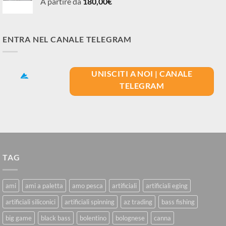
A partire da
180,00
€
ENTRA NEL CANALE TELEGRAM
UNISCITI A NOI | CANALE
TELEGRAM
TAG
ami
ami a paletta
amo pesca
artificiali
artificiali eging
artificiali siliconici
artificiali spinning
az trading
bass fishing
big game
black bass
bolentino
bolognese
canna