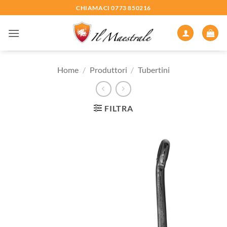
Salta
CHIAMACI 0773 850216
ai
contenuti
Home
/
Produttori
/
Tubertini
FILTRA