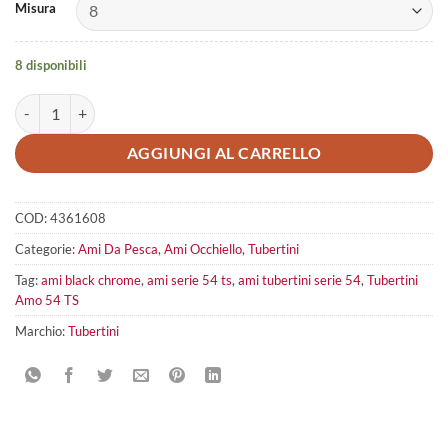
Misura
8 disponibili
Tubertini Amo 54 TS quantità
AGGIUNGI AL CARRELLO
COD:
4361608
Categorie:
Ami Da Pesca
,
Ami Occhiello
,
Tubertini
Tag:
ami black chrome
,
ami serie 54 ts
,
ami tubertini serie 54
,
Tubertini
Amo 54 TS
Marchio:
Tubertini