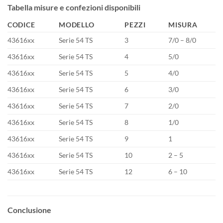
Tabella misure e confezioni disponibili
CODICE
MODELLO
PEZZI
MISURA
43616xx
Serie 54 TS
3
7/0 – 8/0
43616xx
Serie 54 TS
4
5/0
43616xx
Serie 54 TS
5
4/0
43616xx
Serie 54 TS
6
3/0
43616xx
Serie 54 TS
7
2/0
43616xx
Serie 54 TS
8
1/0
43616xx
Serie 54 TS
9
1
43616xx
Serie 54 TS
10
2 – 5
43616xx
Serie 54 TS
12
6 – 10
Conclusione