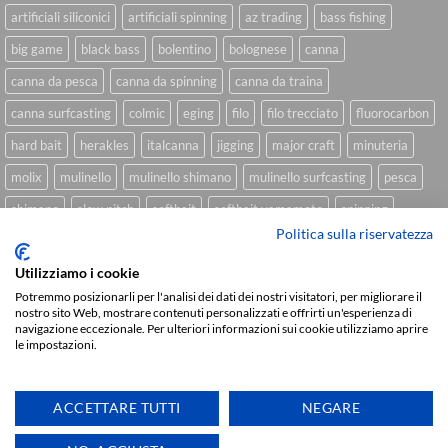
artificiali siliconici
artificiali spinning
az trading
bass fishing
big game
black bass
bolentino
bolognese
canna
canna da pesca
canna da spinning
canna da traina
canna surfcasting
colmic
eging
filo
filo trecciato
fluorocarbon
hard bait
herakles
italcanna
jigging
major craft
minuteria
molix
mulinello
mulinello shimano
mulinello surfcasting
pesca
shimano
slow pitch
softbait
softbait yamamoto
spinning
Politica sulla riservatezza
spinning inshore
surfcasting
traina
trecciato
trolling
tubertini
Utilizziamo i cookie
Potremmo posizionarli per l'analisi dei dati dei nostri visitatori, per migliorare il
nostro sito Web, mostrare contenuti personalizzati e offrirti un'esperienza di
Sviluppato da
We Blink Design
navigazione eccezionale. Per ulteriori informazioni sui cookie utilizziamo aprire
le impostazioni.
Visa
PayPal
Stripe
MasterCard
Cash
On
CHI SIAMO
BLOG
FAQ
CONTATTI
Delivery
ACCETTARE TUTTI
NEGARE
Copyright 2026 ©
IlMaestralePesca.it