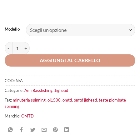
Modello
Omtd Jighead OJ1300 quantità
AGGIUNGI AL CARRELLO
COD:
N/A
Categorie:
Ami Bassfishing
,
Jighead
Tag:
minuteria spinning
,
oj1500
,
omtd
,
omtd jighead
,
teste piombate
spinning
Marchio:
OMTD