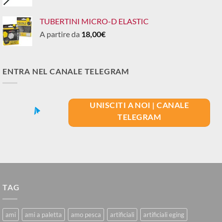
TUBERTINI MICRO-D ELASTIC
A partire da
18,00
€
ENTRA NEL CANALE TELEGRAM
UNISCITI A NOI | CANALE
TELEGRAM
TAG
ami
ami a paletta
amo pesca
artificiali
artificiali eging