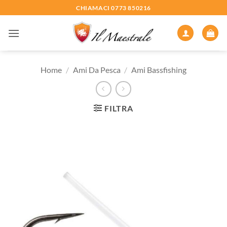
Salta
CHIAMACI 0773 850216
ai
contenuti
Home
/
Ami Da Pesca
/
Ami Bassfishing
FILTRA