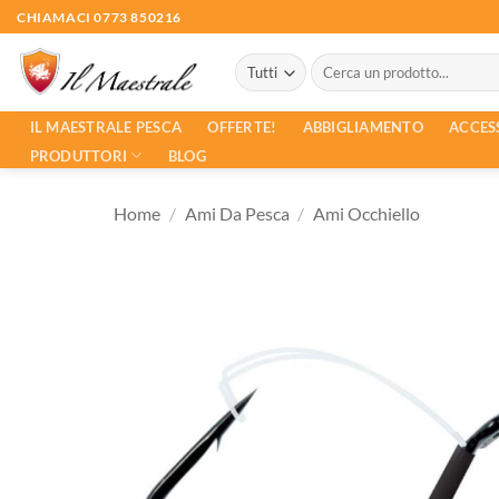
Salta
CHIAMACI 0773 850216
ai
Cerca:
contenuti
ACCES
IL MAESTRALE PESCA
OFFERTE!
ABBIGLIAMENTO
PRODUTTORI
BLOG
Home
/
Ami Da Pesca
/
Ami Occhiello