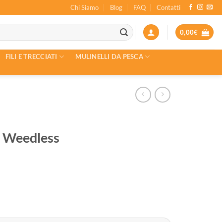
Chi Siamo
Blog
FAQ
Contatti
0,00
€
FILI E TRECCIATI
MULINELLI DA PESCA
 Weedless