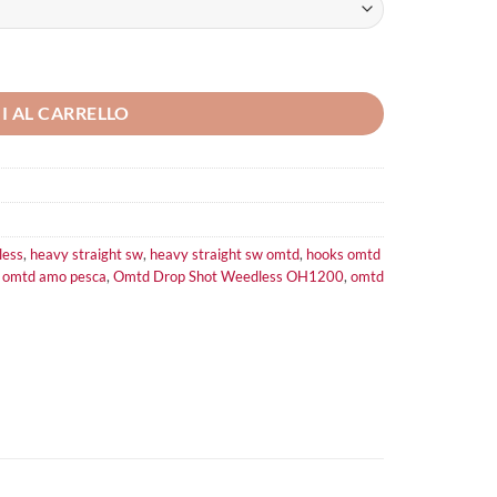
I AL CARRELLO
less
,
heavy straight sw
,
heavy straight sw omtd
,
hooks omtd
,
omtd amo pesca
,
Omtd Drop Shot Weedless OH1200
,
omtd