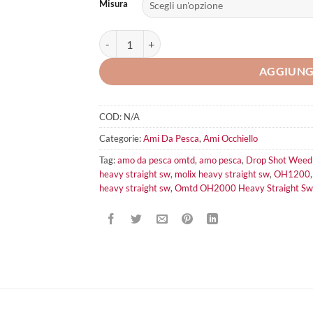
Misura
Omtd OH1200 Drop Shot Weedless quantità
AGGIUNG
COD:
N/A
Categorie:
Ami Da Pesca
,
Ami Occhiello
Tag:
amo da pesca omtd
,
amo pesca
,
Drop Shot Weed
heavy straight sw
,
molix heavy straight sw
,
OH1200
heavy straight sw
,
Omtd OH2000 Heavy Straight Sw