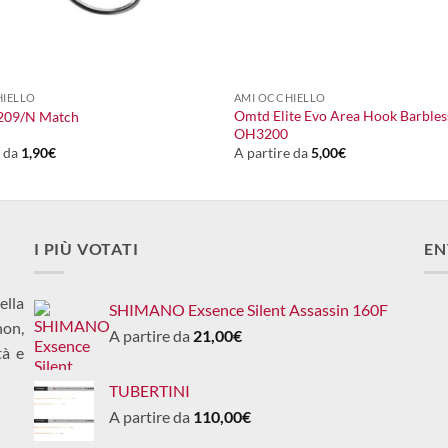
+
HIELLO
AMI OCCHIELLO
Omtd Elite Evo Area Hook Barbles
1209/N Match
OH3200
e da
1,90
€
A partire da
5,00
€
I PIÙ VOTATI
EN
ella
SHIMANO Exsence Silent Assassin 160F
non,
A partire da
21,00
€
tà e
TUBERTINI
A partire da
110,00
€