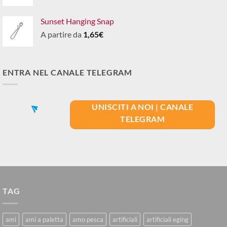
Sunset Hanging Snap
A partire da
1,65
€
ENTRA NEL CANALE TELEGRAM
UNISCITI A NOI | CANALE
TELEGRAM
TAG
ami
ami a paletta
amo pesca
artificiali
artificiali eging