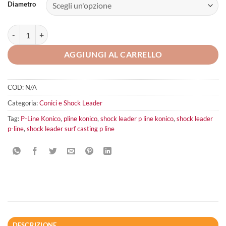
Diametro
P-Line Konico quantità
AGGIUNGI AL CARRELLO
COD:
N/A
Categoria:
Conici e Shock Leader
Tag:
P-Line Konico
,
pline konico
,
shock leader p line konico
,
shock leader
p-line
,
shock leader surf casting p line
DESCRIZIONE