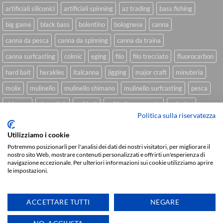
artificiali siliconici
artificiali spinning
az trading
bass fishing
big game
black bass
bolentino
bolognese
canna
canna da pesca
canna da spinning
canna da traina
canna surfcasting
colmic
eging
filo
filo trecciato
fluorocarbon
hard bait
herakles
italcanna
jigging
major craft
minuteria
molix
mulinello
mulinello shimano
mulinello surfcasting
pesca
shimano
slow pitch
softbait
softbait yamamoto
spinning
Politica sulla riservatezza
spinning inshore
surfcasting
traina
trecciato
trolling
tubertini
Utilizziamo i cookie
Potremmo posizionarli per l'analisi dei dati dei nostri visitatori, per migliorare il
nostro sito Web, mostrare contenuti personalizzati e offrirti un'esperienza di
Sviluppato da
We Blink Design
navigazione eccezionale. Per ulteriori informazioni sui cookie utilizziamo aprire
le impostazioni.
Visa
PayPal
Stripe
MasterCard
Cash
On
CHI SIAMO
BLOG
FAQ
CONTATTI
Delivery
ACCETTARE TUTTI
NEGARE
Copyright 2026 ©
IlMaestralePesca.it