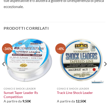
tue aspettative e ti aiuterà a godere di un’esperienza di pesca
eccezionale.
PRODOTTI CORRELATI
-34%
-4%
CONICI E SHOCK LEADER
CONICI E SHOCK LEADER
Sunset Taper Leader Rs
Track Line Shock Leader
Competition
A partire da
9,50
€
A partire da
12,50
€