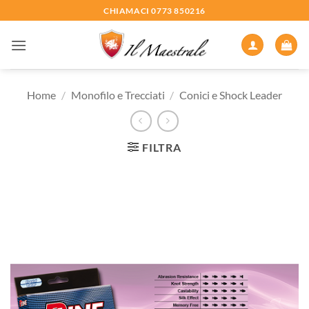
Salta
CHIAMACI 0773 850216
ai
contenuti
Home
/
Monofilo e Trecciati
/
Conici e Shock Leader
FILTRA