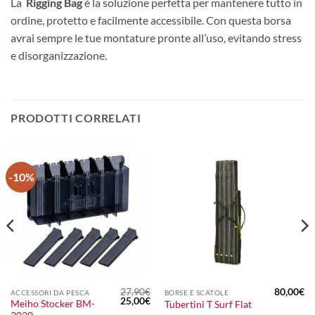
La
Rigging Bag
è la soluzione perfetta per mantenere tutto in
ordine, protetto e facilmente accessibile. Con questa borsa
avrai sempre le tue montature pronte all’uso, evitando stress
e disorganizzazione.
PRODOTTI CORRELATI
-10%
27,90
€
80,00
€
ACCESSORI DA PESCA
BORSE E SCATOLE
Il
Il
25,00
€
Meiho Stocker BM-
Tubertini T Surf Flat
prezzo
prezzo