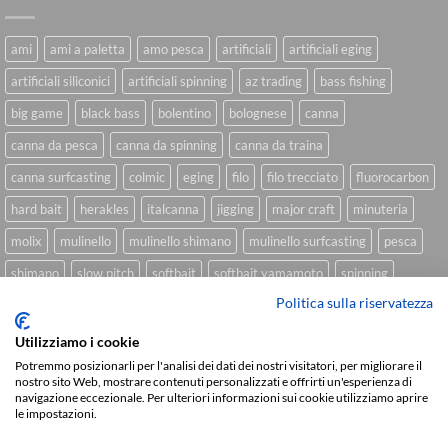
ami
ami a paletta
amo pesca
artificiali
artificiali eging
artificiali siliconici
artificiali spinning
az trading
bass fishing
big game
black bass
bolentino
bolognese
canna
canna da pesca
canna da spinning
canna da traina
canna surfcasting
colmic
eging
filo
filo trecciato
fluorocarbon
hard bait
herakles
italcanna
jigging
major craft
minuteria
molix
mulinello
mulinello shimano
mulinello surfcasting
pesca
shimano
slow pitch
softbait
softbait yamamoto
spinning
Politica sulla riservatezza
spinning inshore
surfcasting
traina
trecciato
trolling
tubertini
Utilizziamo i cookie
Potremmo posizionarli per l'analisi dei dati dei nostri visitatori, per migliorare il
nostro sito Web, mostrare contenuti personalizzati e offrirti un'esperienza di
Sviluppato da
We Blink Design
navigazione eccezionale. Per ulteriori informazioni sui cookie utilizziamo aprire
le impostazioni.
Visa
PayPal
Stripe
MasterCard
Cash
On