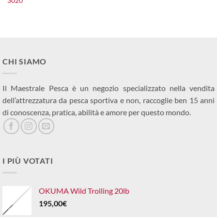
3020
originale
attuale
era:
è:
27,90€.
25,00€.
CHI SIAMO
Il Maestrale Pesca è un negozio specializzato nella vendita
dell’attrezzatura da pesca sportiva e non, raccoglie ben 15 anni
di conoscenza, pratica, abilità e amore per questo mondo.
I PIÙ VOTATI
OKUMA Wild Trolling 20lb
195,00
€