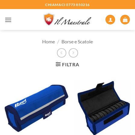
Salta
CHIAMACI 0773 850216
ai
contenuti
Home
/
Borse e Scatole
FILTRA