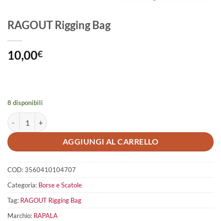
RAGOUT Rigging Bag
10,00
€
8 disponibili
RAGOUT Rigging Bag quantità
AGGIUNGI AL CARRELLO
COD:
3560410104707
Categoria:
Borse e Scatole
Tag:
RAGOUT Rigging Bag
Marchio:
RAPALA