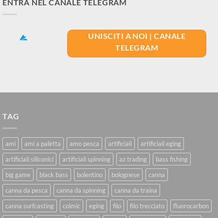
ENTRA NEL CANALE TELEGRAM
UNISCITI A NOI | CANALE
TELEGRAM
TAG
ami
ami a paletta
amo pesca
artificiali
artificiali eging
artificiali siliconici
artificiali spinning
az trading
bass fishing
big game
black bass
bolentino
bolognese
canna
canna da pesca
canna da spinning
canna da traina
canna surfcasting
colmic
eging
filo
filo trecciato
fluorocarbon