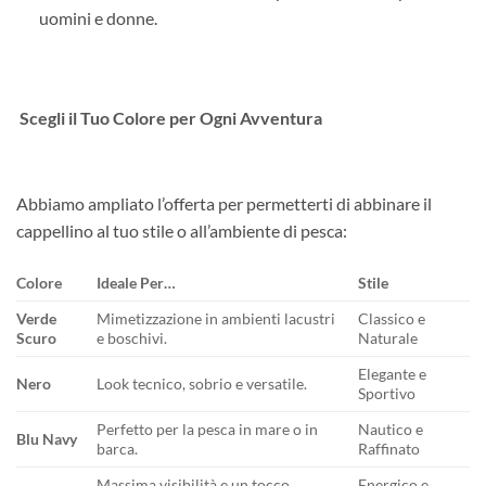
uomini e donne.
Scegli il Tuo Colore per Ogni Avventura
Abbiamo ampliato l’offerta per permetterti di abbinare il
cappellino al tuo stile o all’ambiente di pesca:
Colore
Ideale Per…
Stile
Verde
Mimetizzazione in ambienti lacustri
Classico e
Scuro
e boschivi.
Naturale
Elegante e
Nero
Look tecnico, sobrio e versatile.
Sportivo
Perfetto per la pesca in mare o in
Nautico e
Blu Navy
barca.
Raffinato
Massima visibilità e un tocco
Energico e