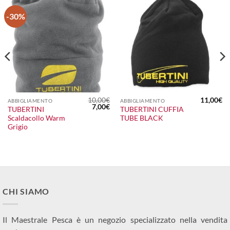
-30%
10,00
€
11,00
€
ABBIGLIAMENTO
ABBIGLIAMENTO
Il
Il
7,00
€
TUBERTINI
TUBERTINI CUFFIA
prezzo
prezzo
Scaldacollo Warm
TUBE BLACK
originale
attuale
era:
è:
Grigio
10,00€.
7,00€.
CHI SIAMO
Il Maestrale Pesca è un negozio specializzato nella vendita