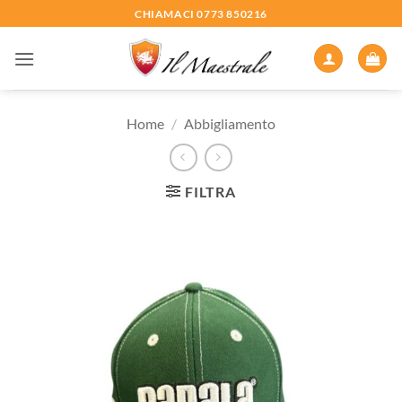
Salta
CHIAMACI 0773 850216
ai
contenuti
Home
/
Abbigliamento
FILTRA