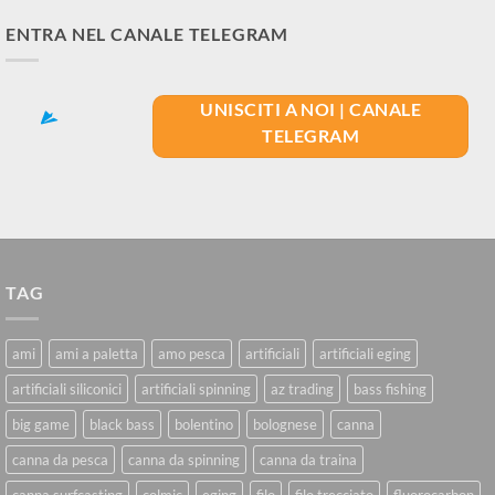
ENTRA NEL CANALE TELEGRAM
UNISCITI A NOI | CANALE
TELEGRAM
TAG
ami
ami a paletta
amo pesca
artificiali
artificiali eging
artificiali siliconici
artificiali spinning
az trading
bass fishing
big game
black bass
bolentino
bolognese
canna
canna da pesca
canna da spinning
canna da traina