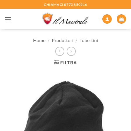
Salta
CHIAMACI 0773 850216
ai
contenuti
Home
/
Produttori
/
Tubertini
FILTRA