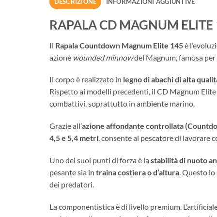
DESCRIZIONE
INFORMAZIONI AGGIUNTIVE
RAPALA CD MAGNUM ELITE 
Il
Rapala Countdown Magnum Elite 145
è l’evoluz
azione
wounded minnow
del Magnum, famosa per la 
Il corpo è realizzato in
legno di abachi di alta qualit
Rispetto ai modelli precedenti, il CD Magnum Elit
combattivi, soprattutto in ambiente marino.
Grazie all’
azione affondante controllata (Countd
4,5 e 5,4 metri
, consente al pescatore di lavorare c
Uno dei suoi punti di forza è la
stabilità di nuoto a
pesante sia in
traina costiera o d’altura
. Questo lo
dei predatori.
La componentistica è di livello premium. L’artificia