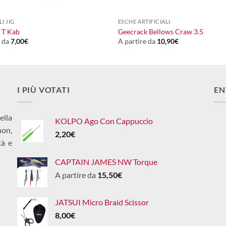
+
LI JIG
ESCHE ARTIFICIALI
 T Kab
Geecrack Bellows Craw 3.5
e da
7,00
€
A partire da
10,90
€
I PIÙ VOTATI
EN
ella
KOLPO Ago Con Cappuccio
non,
2,20
€
tà e
CAPTAIN JAMES NW Torque
A partire da
15,50
€
JATSUI Micro Braid Scissor
8,00
€