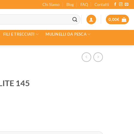
Chi Siamo
Blog
FAQ
Contatti
0,00
€
FILI E TRECCIATI
MULINELLI DA PESCA
ITE 145