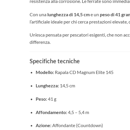
resistenza alla corrosione. Le ferrate sono immediat
Con una
lunghezza di 14,5 cm
e un
peso di 41 gr
l’artificiale ideale per chi cerca prestazioni elevat
Un’esca pensata per pescatori esigenti, che non ac
differenza.
Specifiche tecniche
Modello:
Rapala CD Magnum Elite 145
Lunghezza:
14,5 cm
Peso:
41 g
Affondamento:
4,5 – 5,4 m
Azione:
Affondante (Countdown)