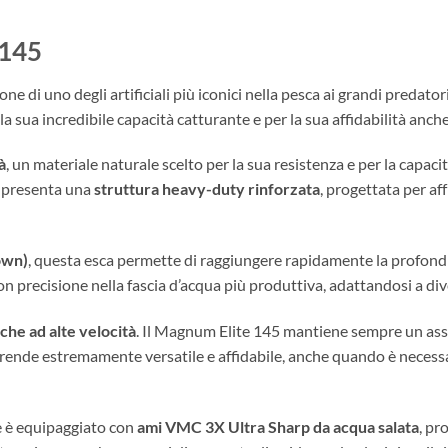
145
ione di uno degli artificiali più iconici nella pesca ai grandi predat
sua incredibile capacità catturante e per la sua affidabilità anche n
à
, un materiale naturale scelto per la sua resistenza e per la capac
e presenta una
struttura heavy-duty rinforzata
, progettata per a
own)
, questa esca permette di raggiungere rapidamente la profond
on precisione nella fascia d’acqua più produttiva, adattandosi a div
nche ad alte velocità
. Il Magnum Elite 145 mantiene sempre un asse
 rende estremamente versatile e affidabile, anche quando è necessa
le è equipaggiato con
ami VMC 3X Ultra Sharp da acqua salata
, pr