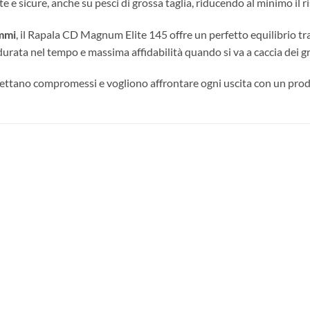
e e sicure, anche su pesci di grossa taglia, riducendo al minimo il
ammi
, il Rapala CD Magnum Elite 145 offre un perfetto equilibrio tra 
e, durata nel tempo e massima affidabilità quando si va a caccia dei g
cettano compromessi e vogliono affrontare ogni uscita con un prodo