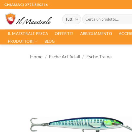
Salta
CHIAMACI 0773 850216
ai
Cerca:
contenuti
ACCES
IL MAESTRALE PESCA
OFFERTE!
ABBIGLIAMENTO
PRODUTTORI
BLOG
Home
/
Esche Artificiali
/
Esche Traina