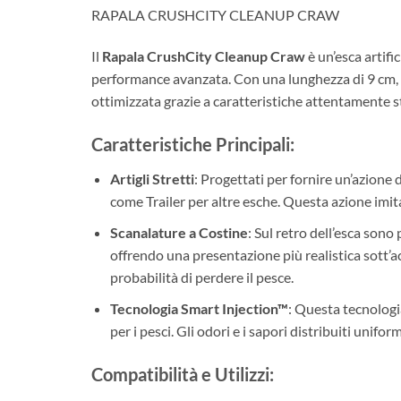
RAPALA CRUSHCITY CLEANUP CRAW
Il
Rapala CrushCity Cleanup Craw
è un’esca artifi
performance avanzata. Con una lunghezza di 9 cm, qu
ottimizzata grazie a caratteristiche attentamente s
Caratteristiche Principali:
Artigli Stretti
: Progettati per fornire un’azione 
come Trailer per altre esche. Questa azione imi
Scanalature a Costine
: Sul retro dell’esca son
offrendo una presentazione più realistica sott’a
probabilità di perdere il pesce.
Tecnologia Smart Injection™
: Questa tecnologi
per i pesci. Gli odori e i sapori distribuiti unifo
Compatibilità e Utilizzi: