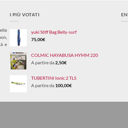
I PIÙ VOTATI
EN
ella
yuki Stiff Bag Belly-surf
non,
75,00
€
tà e
COLMIC HAYABUSA HYMM 220
A partire da
2,50
€
TUBERTINI Ionic 2 TLS
A partire da
100,00
€