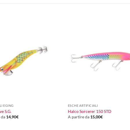
+
LI EGING
ESCHE ARTIFICIALI
ve S.G.
Halco Sorcerer 150 STD
e da
14,90
€
A partire da
15,00
€