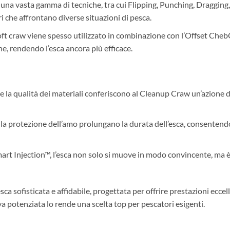
 una vasta gamma di tecniche, tra cui Flipping, Punching, Dragging, o
ri che affrontano diverse situazioni di pesca.
oft craw viene spesso utilizzato in combinazione con l’Offset Che
e, rendendo l’esca ancora più efficace.
 e la qualità dei materiali conferiscono al Cleanup Craw un’azione 
e la protezione dell’amo prolungano la durata dell’esca, consentendo 
Smart Injection™, l’esca non solo si muove in modo convincente, ma
sca sofisticata e affidabile, progettata per offrire prestazioni eccel
va potenziata lo rende una scelta top per pescatori esigenti.