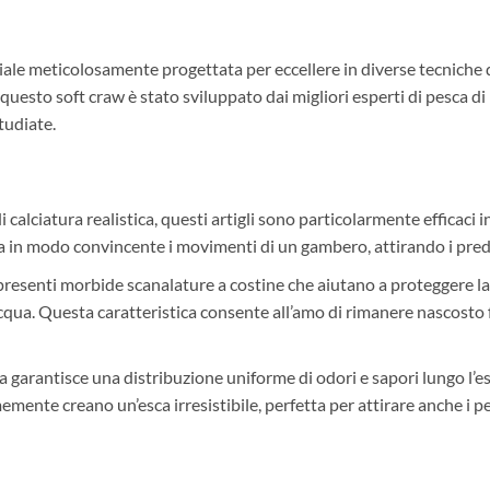
ciale meticolosamente progettata per eccellere in diverse tecniche d
esto soft craw è stato sviluppato dai migliori esperti di pesca di
tudiate.
di calciatura realistica, questi artigli sono particolarmente efficac
ta in modo convincente i movimenti di un gambero, attirando i pred
o presenti morbide scanalature a costine che aiutano a proteggere la
cqua. Questa caratteristica consente all’amo di rimanere nascosto 
a garantisce una distribuzione uniforme di odori e sapori lungo l’
rmemente creano un’esca irresistibile, perfetta per attirare anche i pe