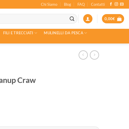
Chi Siamo
Blog
FAQ
Contatti
0,00
€
FILI E TRECCIATI
MULINELLI DA PESCA
anup Craw