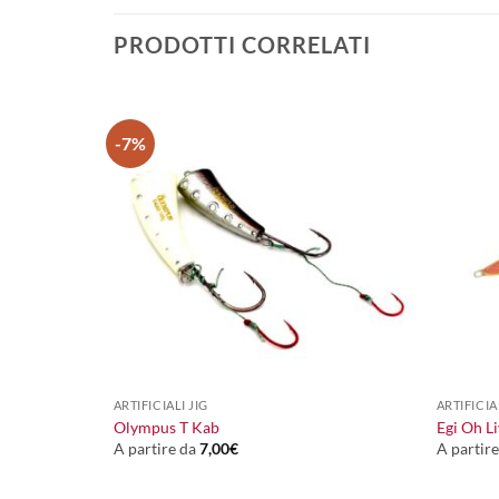
PRODOTTI CORRELATI
-7%
+
+
ARTIFICIALI JIG
ARTIFICIA
Olympus T Kab
Egi Oh Li
A partire da
7,00
€
A partir