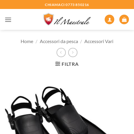
Salta
CHIAMACI 0773 850216
ai
contenuti
Home
/
Accessori da pesca
/
Accessori Vari
FILTRA