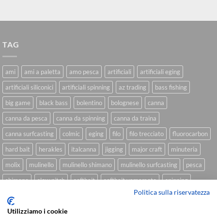
TAG
ami
ami a paletta
amo pesca
artificiali
artificiali eging
artificiali siliconici
artificiali spinning
az trading
bass fishing
big game
black bass
bolentino
bolognese
canna
canna da pesca
canna da spinning
canna da traina
canna surfcasting
colmic
eging
filo
filo trecciato
fluorocarbon
hard bait
herakles
italcanna
jigging
major craft
minuteria
molix
mulinello
mulinello shimano
mulinello surfcasting
pesca
shimano
slow pitch
softbait
softbait yamamoto
spinning
Politica sulla riservatezza
spinning inshore
surfcasting
traina
trecciato
trolling
tubertini
Utilizziamo i cookie