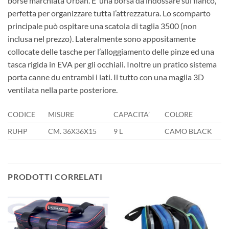
borse marchiata Urban. E’ una borsa da indossare sul fianco,
perfetta per organizzare tutta l’attrezzatura. Lo scomparto
principale può ospitare una scatola di taglia 3500 (non
inclusa nel prezzo). Lateralmente sono appositamente
collocate delle tasche per l’alloggiamento delle pinze ed una
tasca rigida in EVA per gli occhiali. Inoltre un pratico sistema
porta canne du entrambi i lati. Il tutto con una maglia 3D
ventilata nella parte posteriore.
CODICE
MISURE
CAPACITA’
COLORE
RUHP
CM. 36X36X15
9 L
CAMO BLACK
PRODOTTI CORRELATI