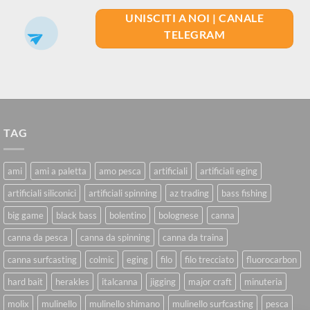
UNISCITI A NOI | CANALE
TELEGRAM
TAG
ami
ami a paletta
amo pesca
artificiali
artificiali eging
artificiali siliconici
artificiali spinning
az trading
bass fishing
big game
black bass
bolentino
bolognese
canna
canna da pesca
canna da spinning
canna da traina
canna surfcasting
colmic
eging
filo
filo trecciato
fluorocarbon
hard bait
herakles
italcanna
jigging
major craft
minuteria
molix
mulinello
mulinello shimano
mulinello surfcasting
pesca