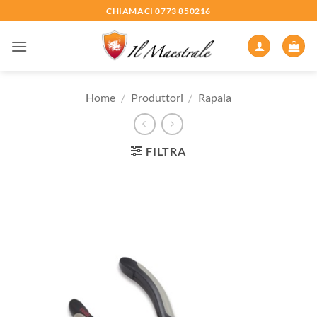
Salta
CHIAMACI 0773 850216
ai
contenuti
Home
/
Produttori
/
Rapala
FILTRA