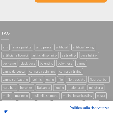
TAG
ami
ami a paletta
amo pesca
artificiali
artificiali eging
artificiali siliconici
artificiali spinning
az trading
bass fishing
big game
black bass
bolentino
bolognese
canna
canna da pesca
canna da spinning
canna da traina
canna surfcasting
colmic
eging
filo
filo trecciato
fluorocarbon
hard bait
herakles
italcanna
jigging
major craft
minuteria
molix
mulinello
mulinello shimano
mulinello surfcasting
pesca
shimano
slow pitch
softbait
softbait yamamoto
spinning
Politica sulla riservatezza
spinning inshore
surfcasting
traina
trecciato
trolling
tubertini