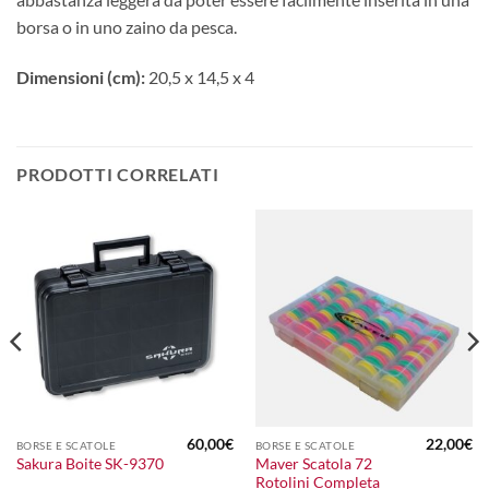
borsa o in uno zaino da pesca.
Dimensioni (cm):
20,5 x 14,5 x 4
PRODOTTI CORRELATI
60,00
€
22,00
€
BORSE E SCATOLE
BORSE E SCATOLE
l
Maver Scatola 72
Sakura Boite SK-9370
prezzo
Rotolini Completa
le
attuale