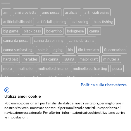
ami
ami a paletta
amo pesca
artificiali
artificiali eging
artificiali siliconici
artificiali spinning
az trading
bass fishing
big game
black bass
bolentino
bolognese
canna
canna da pesca
canna da spinning
canna da traina
canna surfcasting
colmic
eging
filo
filo trecciato
fluorocarbon
hard bait
herakles
italcanna
jigging
major craft
minuteria
molix
mulinello
mulinello shimano
mulinello surfcasting
pesca
shimano
slow pitch
softbait
softbait yamamoto
spinning
Politica sulla riservatezza
spinning inshore
surfcasting
traina
trecciato
trolling
tubertini
Utilizziamo i cookie
Potremmo posizionarli per l'analisi dei dati dei nostri visitatori, per migliorare il
nostro sito Web, mostrare contenuti personalizzati e offrirti un'esperienza di
Sviluppato da
We Blink Design
navigazione eccezionale. Per ulteriori informazioni sui cookie utilizziamo aprire
le impostazioni.
Visa
PayPal
Stripe
MasterCard
Cash
On