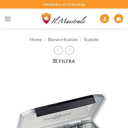
Salta
CHIAMACI 0773 850216
ai
contenuti
Home
/
Borse e Scatole
/
Scatole
FILTRA