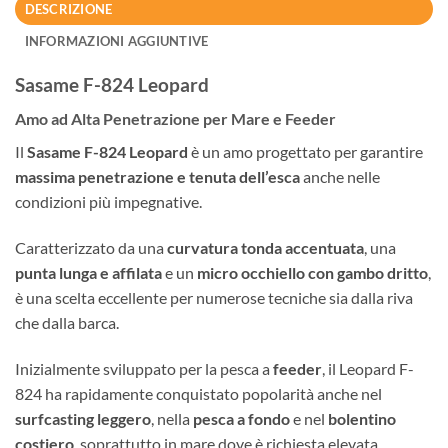
DESCRIZIONE
INFORMAZIONI AGGIUNTIVE
Sasame F-824 Leopard
Amo ad Alta Penetrazione per Mare e Feeder
Il
Sasame F-824 Leopard
è un amo progettato per garantire
massima penetrazione e tenuta dell’esca
anche nelle
condizioni più impegnative.
Caratterizzato da una
curvatura tonda accentuata
, una
punta lunga e affilata
e un
micro occhiello con gambo dritto
,
è una scelta eccellente per numerose tecniche sia dalla riva
che dalla barca.
Inizialmente sviluppato per la pesca a
feeder
, il Leopard F-
824 ha rapidamente conquistato popolarità anche nel
surfcasting leggero
, nella
pesca a fondo
e nel
bolentino
costiero
, soprattutto in mare dove è richiesta elevata