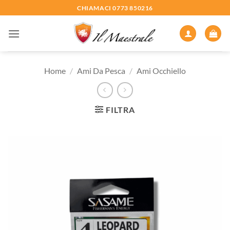
Salta
CHIAMACI 0773 850216
ai
contenuti
Home
/
Ami Da Pesca
/
Ami Occhiello
FILTRA