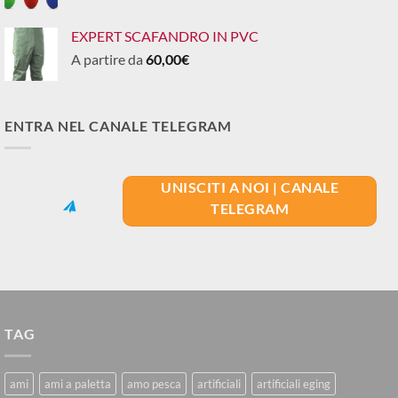
EXPERT SCAFANDRO IN PVC
A partire da
60,00
€
ENTRA NEL CANALE TELEGRAM
UNISCITI A NOI | CANALE
TELEGRAM
TAG
ami
ami a paletta
amo pesca
artificiali
artificiali eging