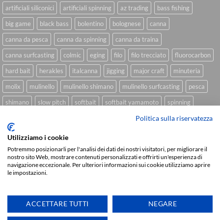
artificiali siliconici
artificiali spinning
az trading
bass fishing
big game
black bass
bolentino
bolognese
canna
canna da pesca
canna da spinning
canna da traina
canna surfcasting
colmic
eging
filo
filo trecciato
fluorocarbon
hard bait
herakles
italcanna
jigging
major craft
minuteria
molix
mulinello
mulinello shimano
mulinello surfcasting
pesca
shimano
slow pitch
softbait
softbait yamamoto
spinning
spinning inshore
surfcasting
traina
trecciato
Politica sulla riservatezza
trolling
tubertini
Utilizziamo i cookie
Potremmo posizionarli per l'analisi dei dati dei nostri visitatori, per migliorare il
nostro sito Web, mostrare contenuti personalizzati e offrirti un'esperienza di
Sviluppato da
We Blink Design
navigazione eccezionale. Per ulteriori informazioni sui cookie utilizziamo aprire
le impostazioni.
Visa
PayPal
Stripe
MasterCard
Cash
On
CHI SIAMO
BLOG
FAQ
CONTATTI
Delivery
ACCETTARE TUTTI
NEGARE
Copyright 2026 ©
IlMaestralePesca.it